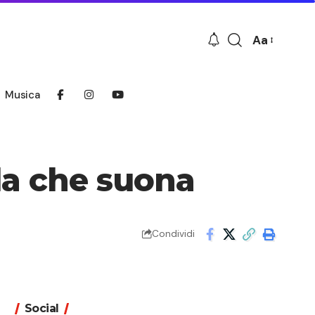
Aa
Font
Resizer
Musica
ola che suona
Condividi
Social