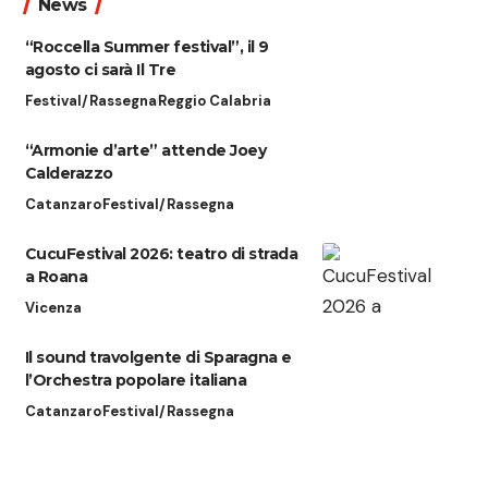
News
“Roccella Summer festival”, il 9
agosto ci sarà Il Tre
Festival/Rassegna
Reggio Calabria
“Armonie d’arte” attende Joey
Calderazzo
Catanzaro
Festival/Rassegna
CucuFestival 2026: teatro di strada
a Roana
Vicenza
Il sound travolgente di Sparagna e
l’Orchestra popolare italiana
Catanzaro
Festival/Rassegna