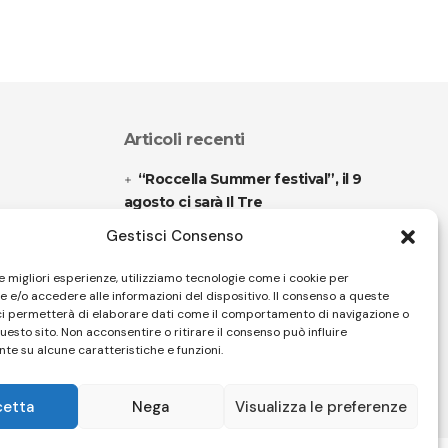
Articoli recenti
“Roccella Summer festival”, il 9
agosto ci sarà Il Tre
Gestisci Consenso
“Armonie d’arte” attende Joey
Calderazzo
le migliori esperienze, utilizziamo tecnologie come i cookie per
 e/o accedere alle informazioni del dispositivo. Il consenso a queste
ci permetterà di elaborare dati come il comportamento di navigazione o
questo sito. Non acconsentire o ritirare il consenso può influire
Follow US
te su alcune caratteristiche e funzioni.
cetta
Nega
Visualizza le preferenze
32 Firenze - SEO BY SIMONE ROMPIETTI SR WEB