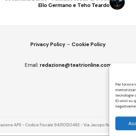
Elio Germano e Teho Teardo
Privacy Policy
–
Cookie Policy
Email:
redazione@teatrionline.com
Per fornire 
memorizzare
tecnologie 
ID unici su 
negativamen
Ac
novazione APS - Codice Fiscale 94310120483 - Via Jacopo Nardi 21 - 501