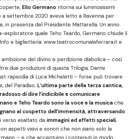
 scoperte,
Elio Germano
ritorna sui luminosissimi
che a settembre 2020 aveva letto a Ravenna per
e, in presenza del Presidente Mattarella. Un anno
ta-esploratore quale Teho Teardo, Germano chiude il
nfo e biglietteria:
www.teatrocomunaleferrara.it
e
ambizione del divino e perdizione diabolica – così
tre due produzioni di questa Trilogia, Dante
ust rapsodia di Luca Micheletti – forse può trovare
e, del Paradiso.
L’ultima parte della terza cantica,
radosso di dire l’indicibile e comunicare
Germano e Teho Teardo sono la voce e la musica
che
ano al cospetto dell’immensità, attraversando
ni verso esaltato da
immagini ed effetti speciali
,
con aspetti visivi e sonori che non siano solo la
Germano – e che accentuino i contenuti in modo