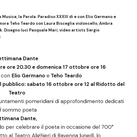
 Musica, la Parola. Paradiso XXXIII di e con Elio Germano e
ra Teho Teardo con Laura Bisceglia violoncello, Ambra
. Disegno luci Pasquale Mari, video artists Sergio
i
ettimana Dante
bre ore 20.30 e domenica 17 ottobre ore 16
e con
Elio Germano
e
Teho Teardo
l pubblico:
sabato 16
ottobre ore 12 al Ridotto del
Teatro
puntamenti pomeridiani di approfondimento dedicati
l sommo poeta
ettimana Dante,
do per celebrare il poeta in occasione del 700°
to al Teatro Alighieri di Ravenna lunedì, lo