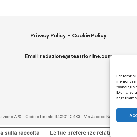
Privacy Policy
–
Cookie Policy
Email:
redazione@teatrionline.com
Per fornire 
memorizzare
tecnologie 
ID unici su 
negativamen
Ac
novazione APS - Codice Fiscale 94310120483 - Via Jacopo Nardi 21 - 501
a sulla raccolta
Le tue preferenze relative alla pr