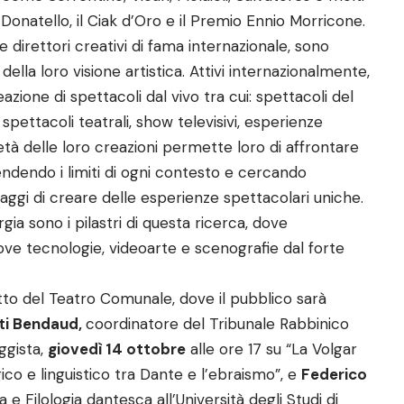
 Donatello, il Ciak d’Oro e il Premio Ennio Morricone.
i e direttori creativi di fama internazionale, sono
à della loro visione artistica. Attivi internazionalmente,
ione di spettacoli dal vivo tra cui: spettacoli del
spettacoli teatrali, show televisivi, esperienze
età delle loro creazioni permette loro di affrontare
endendo i limiti di ogni contesto e cercando
aggi di creare delle esperienze spettacolari uniche.
ia sono i pilastri di questa ricerca, dove
e tecnologie, videoarte e scenografie dal forte
tto del Teatro Comunale, dove il pubblico sarà
ati Bendaud,
coordinatore del Tribunale Rabbinico
ggista,
giovedì 14 ottobre
alle ore 17 su “La Volgar
ico e linguistico tra Dante e l’ebraismo”, e
Federico
ana e Filologia dantesca all’Università degli Studi di