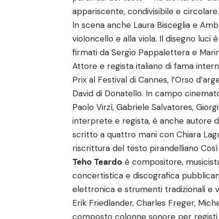
appariscente, condivisibile e circolar
In scena anche Laura Bisceglia e Ambr
violoncello e alla viola. Il disegno luc
firmati da Sergio Pappalettera e Marin
Attore e regista italiano di fama inter
Prix al Festival di Cannes, l’Orso d’arg
David di Donatello. In campo cinematog
Paolo Virzì, Gabriele Salvatores, Giorgio
interprete e regista, è anche autore di
scritto a quattro mani con Chiara Lagan
riscrittura del testo pirandelliano Cos
Teho Teardo
è compositore, musicista 
concertistica e discografica pubblica
elettronica e strumenti tradizionali e 
Erik Friedlander, Charles Freger, Miche
composto colonne sonore per registi c