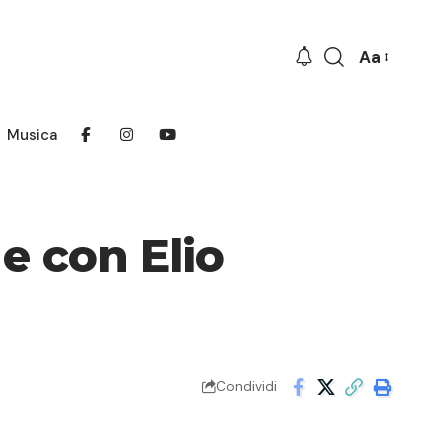
Aa
Font
Resizer
Musica
e con Elio
Condividi