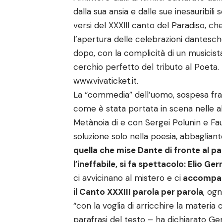
dalla sua ansia e dalle sue inesauribili
versi del XXXIII canto del Paradiso, 
l’apertura delle celebrazioni dantesch
dopo, con la complicità di un musicis
cerchio perfetto del tributo al Poeta. I
www.vivaticket.it
.
La “commedia” dell’uomo, sospesa fra 
come è stata portata in scena nelle al
Metànoia di e con Sergei Polunin e Fa
soluzione solo nella poesia, abbagliant
quella che mise Dante di fronte al pa
l’ineffabile, si fa spettacolo: Elio 
ci avvicinano al mistero e ci
accompagn
il Canto XXXIII parola per parola
, og
“con la voglia di arricchire la materia 
parafrasi del testo – ha dichiarato 