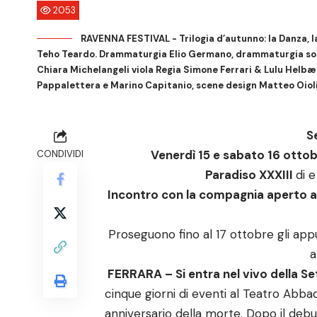
2053
RAVENNA FESTIVAL - Trilogia d’autunno: la Danza, la
Teho Teardo. Drammaturgia Elio Germano, drammaturgia sono
Chiara Michelangeli viola Regia Simone Ferrari & Lulu Helbæk
Pappalettera e Marino Capitanio, scene design Matteo Oiol
S
Venerdì 15 e sabato 16 otto
CONDIVIDI
Paradiso XXXIII
di 
Incontro con la compagnia
aperto a
Proseguono fino al 17 ottobre gli ap
a
FERRARA – Si entra nel vivo della S
cinque giorni di eventi al Teatro Abba
anniversario della morte. Dopo il debut