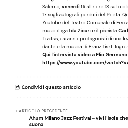
Salerno,
venerdì 15
alle ore 18 sul ru
17 sugli autografi perduti del Poeta. Qu
Youtube del Teatro Comunale di Ferrara
musicologa
Ida Zicari
e il pianista
Car
Traitsis, saranno protagonisti di una l
dante e la musica di Franz Liszt. Ingre
Qui l’intervista video a Elio German
https://www.youtube.com/watch?
Condividi questo articolo
ARTICOLO PRECEDENTE
Ahum Milano Jazz Festival – vivi l’isola che
suona