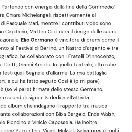
e. Partendo con energia dalla fine della Commedia”.
a Chiara Michelangeli, rispettivamente al
i è di Pasquale Mari, mentre i contributi video sono
o Capitanio; Matteo Oioli cura il design delle scene.
nazionale,
Elio Germano
è vincitore di premi come il
ento al Festival di Berlino, un Nastro d’argento e tre
rafico, ha collaborato con i Fratelli D’Innocenzo,
 Diritti, Gianni Amelio. In quello teatrale, oltre che
 testi quali Segnale d’allarme. La mia battaglia,
i, a cui ha fatto seguito Così è (o mi pare),
ì è (se vi pare) firmata dello stesso Germano.
e sound designer. Si dedica all’attività
ndo album che indagano il rapporto tra musica
vanta collaborazioni con Blixa Bargeld, Enda Walsh,
le Riondino e Vinicio Capossela. Ha inoltre
ome Sorrentino, Vicari, Molaioli, Salvatores e molti