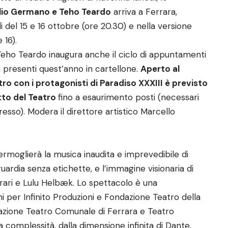
lio Germano e Teho Teardo
arriva a Ferrara,
i del 15 e 16 ottobre (ore 20.30) e nella versione
 16).
eho Teardo inaugura anche il ciclo di appuntamenti
 presenti quest’anno in cartellone.
Aperto al
tro con i protagonisti di Paradiso XXXIII è previsto
tto del Teatro
fino a esaurimento posti (necessari
resso). Modera il direttore artistico Marcello
rmoglierà la musica inaudita e imprevedibile di
ardia senza etichette, e l’immagine visionaria di
ari e Lulu Helbæk. Lo spettacolo è una
 per Infinito Produzioni e Fondazione Teatro della
azione Teatro Comunale di Ferrara e Teatro
la complessità, dalla dimensione infinita di Dante,