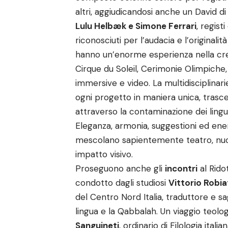
altri, aggiudicandosi anche un David di
Lulu Helbæk e Simone Ferrari
, regist
riconosciuti per l’audacia e l’originalit
hanno un’enorme esperienza nella creaz
Cirque du Soleil, Cerimonie Olimpiche, 
immersive e video. La multidisciplinari
ogni progetto in maniera unica, trasc
attraverso la contaminazione dei lingu
Eleganza, armonia, suggestioni ed energ
mescolano sapientemente teatro, nuov
impatto visivo.
Proseguono anche gli
incontri
al Rido
condotto dagli studiosi
Vittorio Robi
del Centro Nord Italia, traduttore e sa
lingua e la Qabbalah. Un viaggio teolog
Sanguineti
, ordinario di Filologia itali