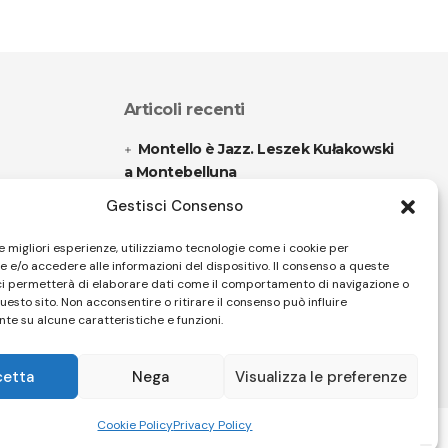
Articoli recenti
Montello è Jazz. Leszek Kułakowski
a Montebelluna
Gestisci Consenso
“Cico festival! Oltre 1500 spettatori
a Filadelfia
le migliori esperienze, utilizziamo tecnologie come i cookie per
 e/o accedere alle informazioni del dispositivo. Il consenso a queste
ci permetterà di elaborare dati come il comportamento di navigazione o
questo sito. Non acconsentire o ritirare il consenso può influire
Follow US
te su alcune caratteristiche e funzioni.
cetta
Nega
Visualizza le preferenze
32 Firenze - SEO BY SIMONE ROMPIETTI SR WEB
Cookie Policy
Privacy Policy
ivacy