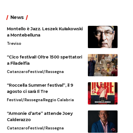
News
Montello è Jazz. Leszek Kułakowski
a Montebelluna
Treviso
“Cico festival! Oltre 1500 spettatori
a Filadelfia
Catanzaro
Festival/Rassegna
“Roccella Summer festival”, il 9
agosto ci sarà Il Tre
Festival/Rassegna
Reggio Calabria
“Armonie d’arte” attende Joey
Calderazzo
Catanzaro
Festival/Rassegna