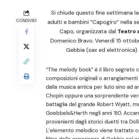
Si chiude questo fine settimana la
CONDIVIDI
adulti e bambini “
Capogiro
” nella s
Capo, organizzata dal
Teatro a
Domenico Bravo. Venerdì 15 ottobr
Gebbia (sax ed elettronica) e
“The melody book” è il libro segreto c
composizioni originali o arrangiamenti di
dalla musica antica per liuto sino ad 
Chopin oppure una sorprendente versione
battaglia del grande Robert Wyatt, m
Goebbels&Harth negli anni ’80. Accant
provenienti dagli storici duetti tra Do
L’elemento melodico viene trattato con