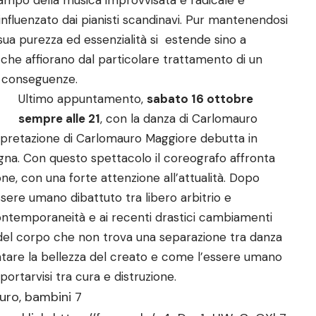
campo della musica improvvisata e radicale e
 influenzato dai pianisti scandinavi. Pur mantenendosi
sua purezza ed essenzialità si estende sino a
 che affiorano dal particolare trattamento di un
e conseguenze.
Ultimo appuntamento,
sabato 16 ottobre
sempre alle 21
, con la danza di Carlomauro
erpretazione di Carlomauro Maggiore debutta in
egna. Con questo spettacolo il coreografo affronta
ne, con una forte attenzione all’attualità. Dopo
sere umano dibattuto tra libero arbitrio e
ontemporaneità e ai recenti drastici cambiamenti
 del corpo che non trova una separazione tra danza
ntare la bellezza del creato e come l’essere umano
ortarvisi tra cura e distruzione.
uro, bambini 7