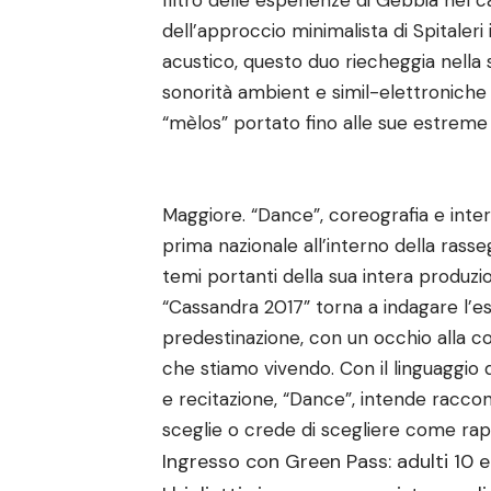
filtro delle esperienze di Gebbia nel 
dell’approccio minimalista di Spitaleri
acustico, questo duo riecheggia nella 
sonorità ambient e simil-elettroniche
“mèlos” portato fino alle sue estrem
Maggiore. “Dance”, coreografia e int
prima nazionale all’interno della rass
temi portanti della sua intera produzio
“Cassandra 2017” torna a indagare l’es
predestinazione, con un occhio alla c
che stiamo vivendo. Con il linguaggio
e recitazione, “Dance”, intende racco
sceglie o crede di scegliere come rapp
Ingresso con Green Pass: adulti 10 e