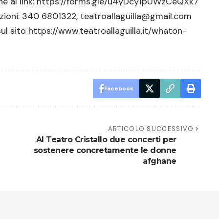
e al link:
https://forms.gle/u4yDcy1pUWzCeQXk7
azioni: 340 6801322,
teatroallaguilla@gmail.com
ul sito
https://www.teatroallaguilla.it/whaton-
Facebook
ARTICOLO SUCCESSIVO
Al Teatro Cristallo due concerti per
sostenere concretamente le donne
afghane