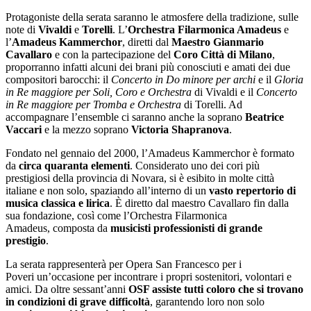
Protagoniste della serata saranno le atmosfere della tradizione, sulle
note di
Vivaldi
e
Torelli
. L’
Orchestra Filarmonica Amadeus
e
l’
Amadeus Kammerchor
, diretti dal
Maestro Gianmario
Cavallaro
e con la partecipazione del
Coro Città di Milano
,
proporranno infatti alcuni dei brani più conosciuti e amati dei due
compositori barocchi: il
Concerto in Do minore per archi
e il
Gloria
in Re maggiore per Soli, Coro e Orchestra
di Vivaldi e il
Concerto
in Re maggiore per Tromba e Orchestra
di Torelli. Ad
accompagnare l’ensemble ci saranno anche la soprano
Beatrice
Vaccari
e la mezzo soprano
Victoria Shapranova
.
Fondato nel gennaio del 2000, l’Amadeus Kammerchor è formato
da
circa quaranta elementi
. Considerato uno dei cori più
prestigiosi della provincia di Novara, si è esibito in molte città
italiane e non solo, spaziando all’interno di un
vasto repertorio di
musica classica e lirica
. È diretto dal maestro Cavallaro fin dalla
sua fondazione, così come l’Orchestra Filarmonica
Amadeus, composta da
musicisti professionisti di grande
prestigio
.
La serata rappresenterà per Opera San Francesco per i
Poveri un’occasione per incontrare i propri sostenitori, volontari e
amici. Da oltre sessant’anni
OSF assiste tutti coloro che si trovano
in condizioni di grave difficoltà
, garantendo loro non solo