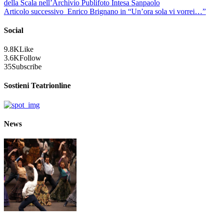
della Scala nell’Archivio Publifoto Intesa Sanpaolo
Articolo successivo
Enrico Brignano in “Un’ora sola vi vorrei…”
Social
9.8K
Like
3.6K
Follow
35
Subscribe
Sostieni Teatrionline
News