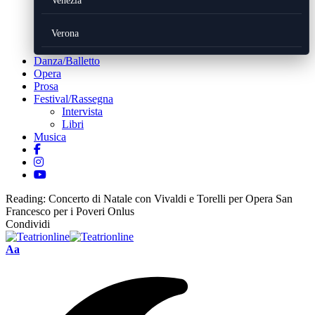
Venezia
Verona
Danza/Balletto
Opera
Prosa
Festival/Rassegna
Intervista
Libri
Musica
Reading:
Concerto di Natale con Vivaldi e Torelli per Opera San
Francesco per i Poveri Onlus
Condividi
Font
Aa
Resizer