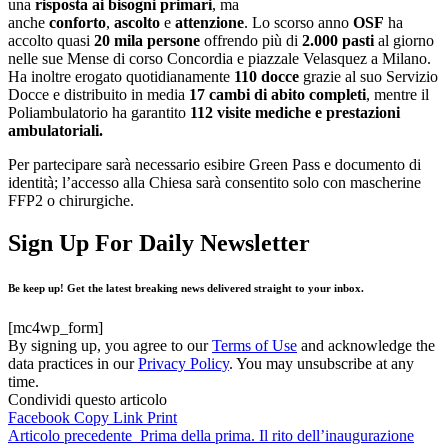
una
risposta ai bisogni primari
, ma
anche
conforto
,
ascolto
e
attenzione
. Lo scorso anno
OSF
ha
accolto quasi
20 mila persone
offrendo più di
2.000 pasti
al giorno
nelle sue Mense di corso Concordia e piazzale Velasquez a Milano.
Ha inoltre erogato quotidianamente
110 docce
grazie al suo Servizio
Docce e distribuito in media
17 cambi di abito
completi
, mentre il
Poliambulatorio ha garantito
112 visite mediche e prestazioni
ambulatoriali
.
Per partecipare sarà necessario esibire Green Pass e documento di
identità; l’accesso alla Chiesa sarà consentito solo con mascherine
FFP2 o chirurgiche.
Sign Up For Daily Newsletter
Be keep up! Get the latest breaking news delivered straight to your inbox.
[mc4wp_form]
By signing up, you agree to our
Terms of Use
and acknowledge the
data practices in our
Privacy Policy
. You may unsubscribe at any
time.
Condividi questo articolo
Facebook
Copy Link
Print
Articolo precedente
Prima della prima. Il rito dell’inaugurazione