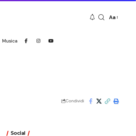
Aa
Font
Resizer
Musica
Condividi
Social