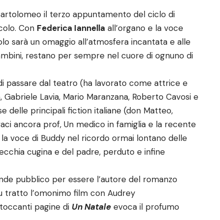
n Bartolomeo il terzo appuntamento del ciclo di
rcolo. Con
Federica Iannella
all’organo e la voce
lo sarà un omaggio all’atmosfera incantata e alle
ambini, restano per sempre nel cuore di ognuno di
 di passare dal teatro (ha lavorato come attrice e
 Gabriele Lavia, Mario Maranzana, Roberto Cavosi e
se delle principali fiction italiane (don Matteo,
vaci ancora prof, Un medico in famiglia e la recente
la voce di Buddy nel ricordo ormai lontano delle
ecchia cugina e del padre, perduto e infine
nde pubblico per essere l’autore del romanzo
fu tratto l’omonimo film con Audrey
toccanti pagine di
Un Natale
evoca il profumo