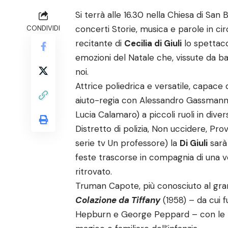
Si terrà alle 16.30 nella Chiesa di Sa
concerti Storie, musica e parole in ci
CONDIVIDI
recitante di
Cecilia di Giuli
lo spettaco
emozioni del Natale che, vissute da b
noi.
Attrice poliedrica e versatile, capace
aiuto-regia con Alessandro Gassmann,
Lucia Calamaro) a piccoli ruoli in diver
Distretto di polizia, Non uccidere, Pro
serie tv Un professore) la
Di Giuli
sarà 
feste trascorse in compagnia di una v
ritrovato.
Truman Capote, più conosciuto al gra
Colazione da Tiffany
(1958) – da cui 
Hepburn e George Peppard – con le 