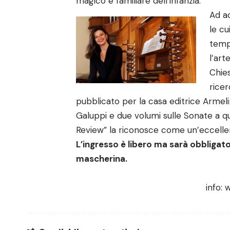
magico e familiare dell’infanzia.
Ad a
le cu
temp
l’art
Chies
ricer
pubblicato per la casa editrice Armeli
Galuppi e due volumi sulle Sonate a q
Review” la riconosce come un’eccellen
L’ingresso è libero ma sarà obbligato
mascherina.
info:
w