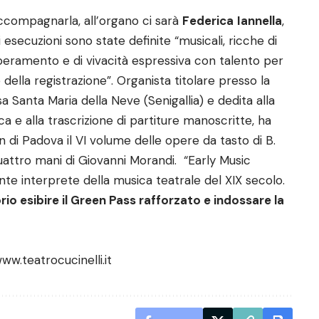
ccompagnarla, all’organo ci sarà
Federica
Iannella
,
i esecuzioni sono state definite “musicali, ricche di
eramento e di vivacità espressiva con talento per
e della registrazione”. Organista titolare presso la
a Santa Maria della Neve (Senigallia) e dedita alla
ca e alla trascrizione di partiture manoscritte, ha
n di Padova il VI volume delle opere da tasto di B.
uattro mani di Giovanni Morandi. “Early Music
te interprete della musica teatrale del XIX secolo.
rio esibire il Green Pass rafforzato e indossare la
ww.teatrocucinelli.it