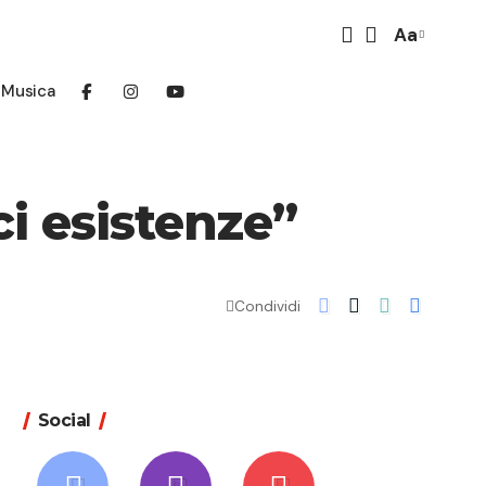
Aa
Font
Resizer
Musica
ci esistenze”
Condividi
Social