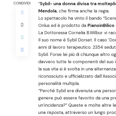
“
Sybil- una donna divisa tra moltepli
CONDIVIDI
Mendola
, che firma anche la regia.
Lo spettacolo ha vinto il bando “Scen
Onlus ed è prodotto da
PianoinBilico
La Dottoressa Cornelia B.Wilbur vi rac
Il suo nome è Sybil Dorset. Il caso ‘Do
anni di lavoro terapeutico. 2354 sedut
Sybil. Forse lei più di chiunque altro
davvero tutte le componenti del suo i
la sua vita si è svolta in una alternanz
riconosciuto e ufficializzato dall’Assoc
personalità multipla.
“Perché Sybil era divenuta una persona
genere può essere favorito da una pred
un’incidenza?” Queste e molte altre l
una risposta, attraverso un lungo proc