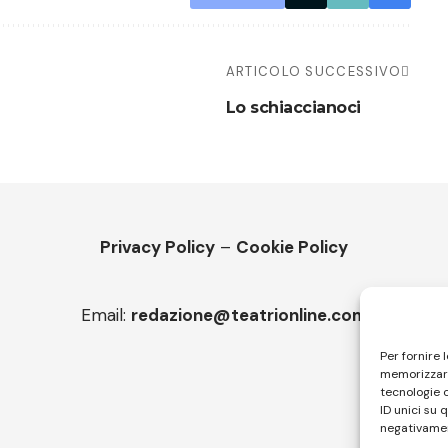
ARTICOLO SUCCESSIVO
Lo schiaccianoci
Privacy Policy
–
Cookie Policy
Email:
redazione@teatrionline.com
Per fornire 
memorizzare
tecnologie 
ID unici su 
negativamen