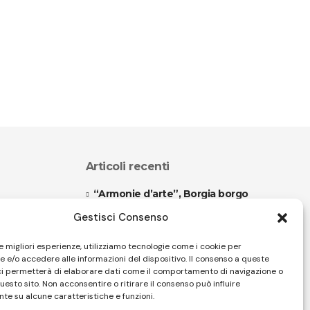
Articoli recenti
“Armonie d’arte”, Borgia borgo
espanso
Gestisci Consenso
“Color fest” torna in Calabria
le migliori esperienze, utilizziamo tecnologie come i cookie per
 e/o accedere alle informazioni del dispositivo. Il consenso a queste
ci permetterà di elaborare dati come il comportamento di navigazione o
questo sito. Non acconsentire o ritirare il consenso può influire
Follow US
te su alcune caratteristiche e funzioni.