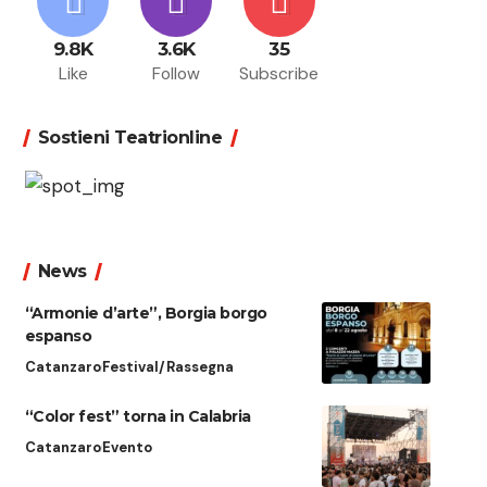
9.8K
3.6K
35
Like
Follow
Subscribe
Sostieni Teatrionline
News
“Armonie d’arte”, Borgia borgo
espanso
Catanzaro
Festival/Rassegna
“Color fest” torna in Calabria
Catanzaro
Evento