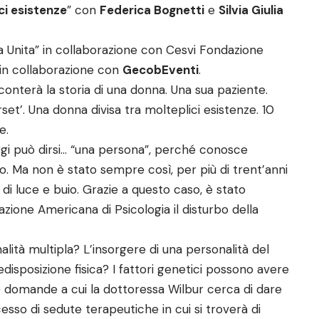
ci esistenze
” con
Federica Bognetti
e
Silvia Giulia
a Unita” in collaborazione con Cesvi Fondazione
in collaborazione con
GecobEventi
.
conterà la storia di una donna. Una sua paziente.
rset’. Una donna divisa tra molteplici esistenze. 10
e.
 oggi può dirsi… “una persona”, perché conosce
o. Ma non è stato sempre così, per più di trent’anni
a di luce e buio. Grazie a questo caso, è stato
iazione Americana di Psicologia il disturbo della
lità multipla? L’insorgere di una personalità del
isposizione fisica? I fattori genetici possono avere
e domande a cui la dottoressa Wilbur cerca di dare
esso di sedute terapeutiche in cui si troverà di