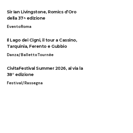
Sir Ian Livingstone, Romics d’Oro
della 37^ edizione
Evento
Roma
Il Lago dei Cigni, il tour a Cassino,
Tarquinia, Ferento e Gubbio
Danza/Balletto
Tournèe
CivitaFestival Summer 2026, al via la
38° edizione
Festival/Rassegna