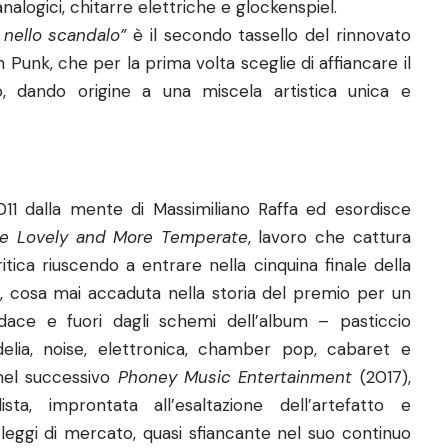
 analogici, chitarre elettriche e glockenspiel.
 nello scandalo”
è il secondo tassello del rinnovato
 Punk, che per la prima volta sceglie di affiancare il
no, dando origine a una miscela artistica unica e
1 dalla mente di Massimiliano Raffa ed esordisce
 Lovely and More Temperate
, lavoro che cattura
tica riuscendo a entrare nella cinquina finale della
, cosa mai accaduta nella storia del premio per un
udace e fuori dagli schemi dell’album – pasticcio
lia, noise, elettronica, chamber pop, cabaret e
nel successivo
Phoney Music Entertainment
(2017),
sta, improntata all’esaltazione dell’artefatto e
 leggi di mercato, quasi sfiancante nel suo continuo