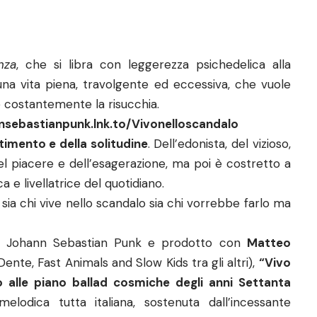
nza
, che si libra con leggerezza psichedelica alla
una vita piena, travolgente ed eccessiva, che vuole
 costantemente la risucchia.
nnsebastianpunk.lnk.to/Vivonelloscandalo
timento e della solitudine
. Dell’edonista, del vizioso,
del piacere e dell’esagerazione, ma poi è costretto a
a e livellatrice del quotidiano.
ia chi vive nello scandalo sia chi vorrebbe farlo ma
a Johann Sebastian Punk e prodotto con
Matteo
Dente, Fast Animals and Slow Kids tra gli altri),
“Vivo
o alle piano ballad cosmiche degli anni Settanta
elodica tutta italiana, sostenuta dall’incessante