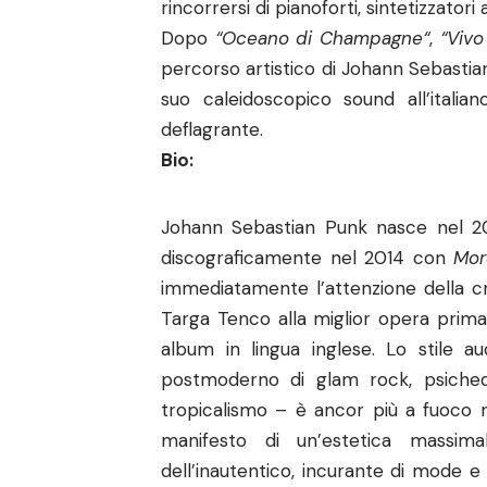
rincorrersi di pianoforti, sintetizzatori
Dopo
“
Oceano di Champagne
“
,
“Vivo
percorso artistico di Johann Sebastian
suo caleidoscopico sound all’italia
deflagrante.
Bio:
Johann Sebastian Punk nasce nel 201
discograficamente nel 2014 con
More
immediatamente l’attenzione della cri
Targa Tenco alla miglior opera prima
album in lingua inglese. Lo stile a
postmoderno di glam rock, psichede
tropicalismo – è ancor più a fuoco 
manifesto di un’estetica massimali
dell’inautentico, incurante di mode e