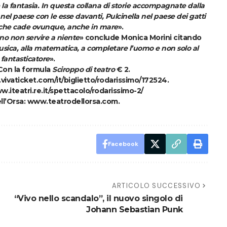
are la fantasia. In questa collana di storie accompagnate dalla
el paese con le esse davanti, Pulcinella nel paese dei gatti
 che cade ovunque, anche in mare
».
no non servire a niente
» conclude
Monica Morini
citando
musica, alla matematica, a completare l’uomo e non solo al
fantasticatore
».
 Con la formula
Sciroppo di teatro
€ 2.
vivaticket.com/it/biglietto/rodarissimo/172524
.
w.iteatri.re.it/spettacolo/rodarissimo-2/
ll’Orsa:
www.teatrodellorsa.com
.
Facebook
ARTICOLO SUCCESSIVO
“Vivo nello scandalo”, il nuovo singolo di
Johann Sebastian Punk