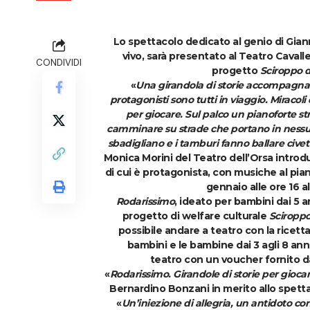
Lo spettacolo dedicato al genio di Gianni
vivo, sarà presentato al Teatro Cavalle
CONDIVIDI
progetto
Sciroppo d
«
Una girandola di storie accompagnate
protagonisti sono tutti in viaggio. Miracoli 
per giocare. Sul palco un pianoforte s
camminare su strade che portano in nessun 
sbadigliano e i tamburi fanno ballare civet
Monica Morini
del
Teatro dell’Orsa
introd
di cui è protagonista, con musiche al pia
gennaio
alle ore 16 a
Rodarissimo
, ideato per bambini
dai 5 a
progetto di welfare culturale
Sciroppo
possibile andare a teatro con la ricett
bambini e le bambine dai 3 agli 8 an
teatro con un voucher fornito da 
«
Rodarissimo. Girandole di storie per gioca
Bernardino
Bonzani
in merito allo spett
«
Un’iniezione di allegria, un antidoto con