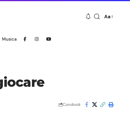
Aa
Font
Resizer
Musica
giocare
Condividi