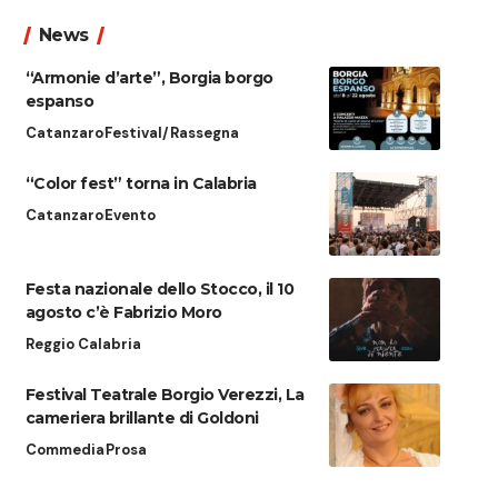
News
“Armonie d’arte”, Borgia borgo
espanso
Catanzaro
Festival/Rassegna
“Color fest” torna in Calabria
Catanzaro
Evento
Festa nazionale dello Stocco, il 10
agosto c’è Fabrizio Moro
Reggio Calabria
Festival Teatrale Borgio Verezzi, La
cameriera brillante di Goldoni
Commedia
Prosa