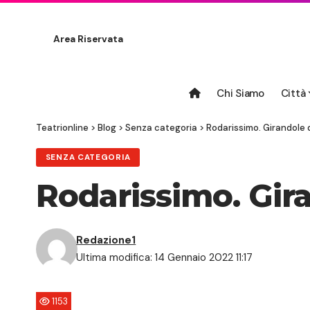
Area Riservata
Chi Siamo
Città
Teatrionline
>
Blog
>
Senza categoria
>
Rodarissimo. Girandole d
SENZA CATEGORIA
Rodarissimo. Gira
Redazione1
Ultima modifica: 14 Gennaio 2022 11:17
1153