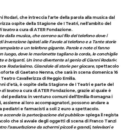
 Rodari, che intreccia l’arte della parola alla musica dal
rizza ospite della Stagione de I Teatri, nell’ambito del
i teatro
a cura di ATER Fondazione.
 dalla musica, che corrono sul filo del telefono dove i
di invenzione ispirati alle Favole al telefono e a Tante storie
trampalato e un telefono gigante. Parole e note ci fanno
luogo, dove le marionette tagliano la corda, le conchiglie
te e briganti. Un inno divertente al genio di Gianni Rodari
»:
uce
Rodarissimo. Girandole di storie per giocare
, spettacolo
noforte di
Gaetano Nenna
, che sarà in scena
domenica 16
l
Teatro Cavallerizza
di
Reggio Emilia
.
nni
d’età,
è ospite della Stagione de I Teatri e parte del
 di teatro
a cura di ATER Fondazione, grazie al quale è
a del pediatra: in ventuno comuni dell’Emilia-Romagna i
ni, assieme ai loro accompagnatori, possono andare a
pediatri e farmacisti a soli 2 euro a spettacolo.
re
accende la partecipazione del pubblico
» spiega il regista
acolo che si avvale degli oggetti di scena di
Franco Tanzi
tro l’assuefazione da schermi piccoli e grandi, televisori e