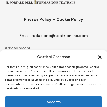
Privacy Policy
–
Cookie Policy
Email:
redazione@teatrionline.com
Articoli recenti
Gestisci Consenso
CucuFestival 2026: teatro di strada a Roana
Il sound travolgente di Sparagna e l’Orchestra
Per fornire le migliori esperienze, utilizziamo tecnologie come i cookie
per memorizzare e/o accedere alle informazioni del dispositivo. Il
popolare italiana
consenso a queste tecnologie ci permetterà di elaborare dati come il
comportamento di navigazione o ID unici su questo sito. Non
acconsentire o ritirare il consenso può influire negativamente su alcune
caratteristiche e funzioni.
Follow US
Accetta
© A.C.I.D.I. Associazione Culturale Informazione Diffusione Innovazione