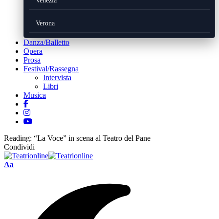
Venezia
Verona
Danza/Balletto
Opera
Prosa
Festival/Rassegna
Intervista
Libri
Musica
Reading:
“La Voce” in scena al Teatro del Pane
Condividi
Font
Aa
Resizer