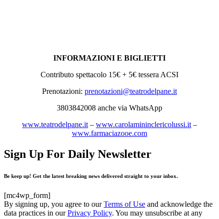
INFORMAZIONI E BIGLIETTI
Contributo spettacolo 15€ + 5€ tessera ACSI
Prenotazioni:
prenotazioni@teatrodelpane.it
3803842008 anche via WhatsApp
www.teatrodelpane.it
–
www.carolamininclericolussi.it
–
www.farmaciazooe.com
Sign Up For Daily Newsletter
Be keep up! Get the latest breaking news delivered straight to your inbox.
[mc4wp_form]
By signing up, you agree to our
Terms of Use
and acknowledge the
data practices in our
Privacy Policy
. You may unsubscribe at any