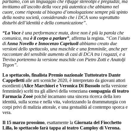
parliamo, con un linguaggio che rifugge stereotipi e pregiudizi, ma
invitiamo all’ascolto della voce più autentica che abbiamo nel
cuore, come risposta al bisogno d’omologazione sempre più spinto
della nostra società, considerando che i DCA sono soprattutto
disturbi dell’identità e della comunicazione”.
“La Voce
è una performance muta, dove non è più la parola che
comunica, ma
è il corpo a parlare”
,
afferma la regista.
“Con l’aiuto
di
Anna Novello e Innocenzo Capriuoli
abbiamo creato due
versioni dello spettacolo, una maschile e una femminile, anche per
raccontare del sensibile aumento di casi di DCA tra i ragazzi, e a
Treviso porteremo la versione maschile con Pietro Zotti e Anatolji
Tegon”.
Lo spettacolo, finalista Premio nazionale Tuttoteatro Dante
Cappelletti
alle arti sceniche 2020, è interpretato da giovani attori
esordienti (
Alice Marchiori e Veronica Di Bussolo
nella versione
femminile) scelti tra gli allievi della veneziana
compagnia di teatro
Farmacia Zooè
poiché incarnano una sincera ricerca della loro
identità, sulla scena e nella vita, valorizzando la drammaturgia con
corpi privi di malizia attorale, e una gestualità al contempo sporca e
vera.
Il 15 marzo prossimo
, esattamente la
Giornata del Fiocchetto
Lilla, lo spettacolo farà tappa al teatro Camploy di Verona.