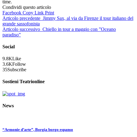
time.
Condividi questo articolo
Facebook
Copy Link
Print
Articolo precedente
Jimmy Sax, al via da Firenze il tour italiano del
grande sassofonista
Articolo successivo
Chiello in tour a maggio con ”Oceano
paradiso”
Social
9.8K
Like
3.6K
Follow
35
Subscribe
Sostieni Teatrionline
News
“Armonie d’arte”, Borgia borgo espanso