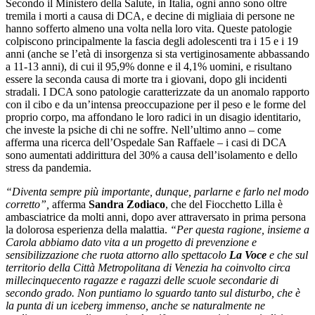
Secondo il Ministero della Salute, in Italia, ogni anno sono oltre
tremila i morti a causa di DCA, e decine di migliaia di persone ne
hanno sofferto almeno una volta nella loro vita. Queste patologie
colpiscono principalmente la fascia degli adolescenti tra i 15 e i 19
anni (anche se l’età di insorgenza si sta vertiginosamente abbassando
a 11-13 anni), di cui il 95,9% donne e il 4,1% uomini, e risultano
essere la seconda causa di morte tra i giovani, dopo gli incidenti
stradali. I DCA sono patologie caratterizzate da un anomalo rapporto
con il cibo e da un’intensa preoccupazione per il peso e le forme del
proprio corpo, ma affondano le loro radici in un disagio identitario,
che investe la psiche di chi ne soffre. Nell’ultimo anno – come
afferma una ricerca dell’Ospedale San Raffaele – i casi di DCA
sono aumentati addirittura del 30% a causa dell’isolamento e dello
stress da pandemia.
“Diventa sempre più importante, dunque, parlarne e farlo nel modo
corretto”,
afferma
Sandra Zodiaco
, che del Fiocchetto Lilla è
ambasciatrice da molti anni, dopo aver attraversato in prima persona
la dolorosa esperienza della malattia.
“Per questa ragione, insieme a
Carola abbiamo dato vita a un progetto di prevenzione e
sensibilizzazione che ruota attorno allo spettacolo
La Voce
e che sul
territorio della Città Metropolitana di Venezia ha coinvolto circa
millecinquecento ragazze e ragazzi delle scuole secondarie di
secondo grado. Non puntiamo lo sguardo tanto sul disturbo, che è
la punta di un iceberg immenso, anche se naturalmente ne