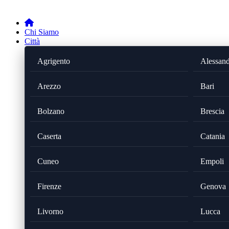
Chi Siamo
Città
Agrigento
Alessand
Arezzo
Bari
Bolzano
Brescia
Caserta
Catania
Cuneo
Empoli
Firenze
Genova
Livorno
Lucca