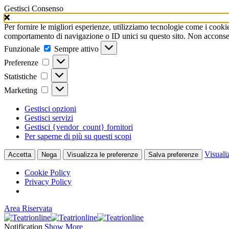
Gestisci Consenso
Per fornire le migliori esperienze, utilizziamo tecnologie come i cooki
comportamento di navigazione o ID unici su questo sito. Non acconsenti
Funzionale
Funzionale
Sempre attivo
Preferenze
Preferenze
Statistiche
Statistiche
Marketing
Marketing
Gestisci opzioni
Gestisci servizi
Gestisci {vendor_count} fornitori
Per saperne di più su questi scopi
Visuali
Accetta
Nega
Visualizza le preferenze
Salva preferenze
Cookie Policy
Privacy Policy
Area Riservata
Notification
Show More