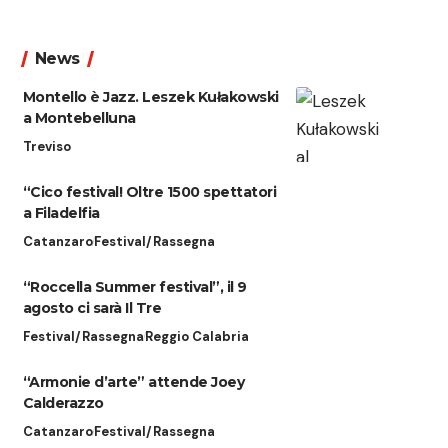
News
Montello è Jazz. Leszek Kułakowski
a Montebelluna
Treviso
“Cico festival! Oltre 1500 spettatori
a Filadelfia
Catanzaro
Festival/Rassegna
“Roccella Summer festival”, il 9
agosto ci sarà Il Tre
Festival/Rassegna
Reggio Calabria
“Armonie d’arte” attende Joey
Calderazzo
Catanzaro
Festival/Rassegna