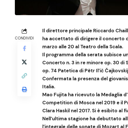
Il direttore principale Riccardo Chail
ha accettato di dirigere il concerto 
CONDIVIDI
marzo alle 20 al Teatro della Scala.
Il programma della serata subisce un
Concerto n. 3 in re minore op. 30 di
op. 74 Patetica di
Pëtr Il’ič Čajkovskij
Confermata la presenza del giovani
Italia.
Mao Fujita
ha ricevuto la
Medaglia d’
Competition
di Mosca nel 2019 e il P
Clara Haskil
nel 2017. Si è esibito al 
Nell’ultima stagione ha debuttato al
l’integrale delle sonate
di Mozart al F