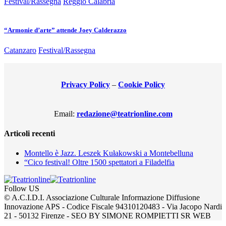
Festival/Rassegna
Reggio Calabria
“Armonie d’arte” attende Joey Calderazzo
Catanzaro
Festival/Rassegna
Privacy Policy
–
Cookie Policy
Email:
redazione@teatrionline.com
Articoli recenti
Montello è Jazz. Leszek Kułakowski a Montebelluna
“Cico festival! Oltre 1500 spettatori a Filadelfia
Follow US
© A.C.I.D.I. Associazione Culturale Informazione Diffusione
Innovazione APS - Codice Fiscale 94310120483 - Via Jacopo Nardi
21 - 50132 Firenze - SEO BY SIMONE ROMPIETTI SR WEB