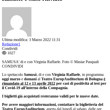
Ultima modifica: 3 Marzo 2022 11:31
Redazione1
Condividi
1027
SAMUSA' di e con Virginia Raffaele. Foto © Masiar Pasquali
CONDIVIDI
Lo spettacolo
Samusà
, di e con
Virginia Raffaele
, in programma
oggi
marzo
e
domani
al
Teatro EuropAuditorium di Bologna
è
rimandato al 12 e 13 aprile 2022
per casi di positività al test per
il Covid-19 all’interno della Compagnia
.
I biglietti già acquistati resteranno validi per le nuove date.
Per avere maggiori informazioni, contattare la biglietteria del
Teatro EuropAuditorium
, aperta dal lunedì al sabato, dalle ore