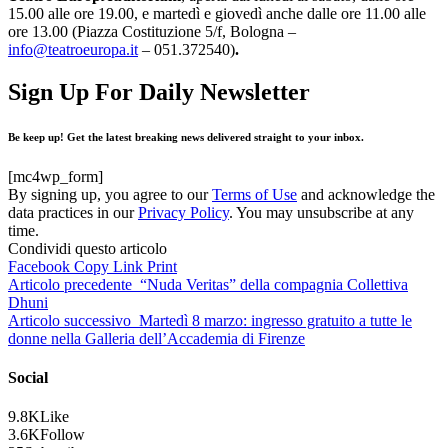
15.00 alle ore 19.00, e martedì e giovedì anche dalle ore 11.00 alle
ore 13.00 (Piazza Costituzione 5/f, Bologna –
info@teatroeuropa.it
– 051.372540)
.
Sign Up For Daily Newsletter
Be keep up! Get the latest breaking news delivered straight to your inbox.
[mc4wp_form]
By signing up, you agree to our
Terms of Use
and acknowledge the
data practices in our
Privacy Policy
. You may unsubscribe at any
time.
Condividi questo articolo
Facebook
Copy Link
Print
Articolo precedente
“Nuda Veritas” della compagnia Collettiva
Dhuni
Articolo successivo
Martedì 8 marzo: ingresso gratuito a tutte le
donne nella Galleria dell’Accademia di Firenze
Social
9.8K
Like
3.6K
Follow