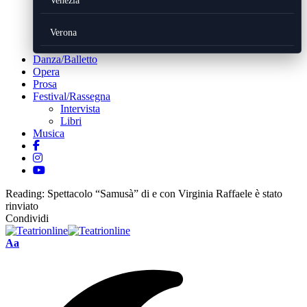
Venezia
Verona
Danza/Balletto
Opera
Prosa
Festival/Rassegna
Intervista
Libri
Musica
Reading:
Spettacolo “Samusà” di e con Virginia Raffaele è stato
rinviato
Condividi
Font
Aa
Resizer