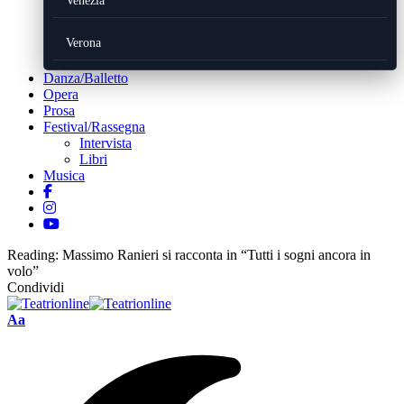
Venezia
Verona
Danza/Balletto
Opera
Prosa
Festival/Rassegna
Intervista
Libri
Musica
Reading:
Massimo Ranieri si racconta in “Tutti i sogni ancora in
volo”
Condividi
Font
Aa
Resizer