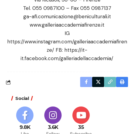
Tel. 055 0987100 – Fax 055 0987137
ga-afi.comunicazione@beniculturali.it
www.galleriaaccademiafirenze.it
IG
https://www.instagram.com/galleriaaccademiafiren
ze/
FB:
https://it-
it.facebook.com/galleriadellaccademia/
Social
9.8K
3.6K
35
Like
Follow
Subscribe