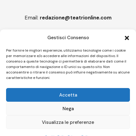
Email:
redazione@teatrionline.com
Articoli recenti
Gestisci Consenso
“Armonie d’arte”, Borgia borgo espanso
Per fornire le migliori esperienze, utilizziamo tecnologie come i cookie
per memorizzare e/o accedere alle informazioni del dispositivo. Il
“Color fest” torna in Calabria
consenso a queste tecnologie ci permetterà di elaborare dati come il
comportamento di navigazione o ID unici su questo sito. Non
acconsentire o ritirare il consenso può influire negativamente su alcune
caratteristiche e funzioni.
Follow US
Accetta
© A.C.I.D.I. Associazione Culturale Informazione Diffusione Innovazione
APS - Codice Fiscale 94310120483 - Via Jacopo Nardi 21 - 50132
Nega
Firenze - SEO BY SIMONE ROMPIETTI SR WEB
Visualizza le preferenze
Le tue preferenze relative alla privacy