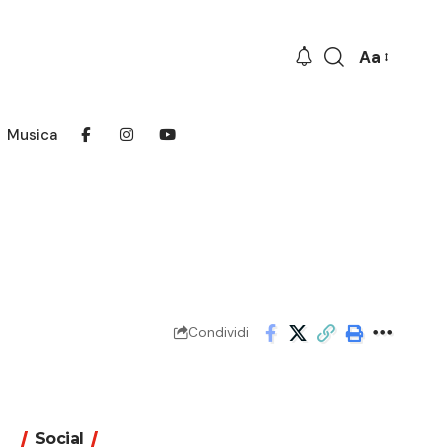
Aa
Font
Resizer
Musica
Condividi
Social