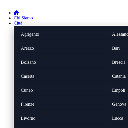
Chi Siamo
Città
Agrigento
Alessand
Arezzo
Bari
Bolzano
Brescia
Caserta
Catania
Cuneo
Empoli
Firenze
Genova
Livorno
Lucca