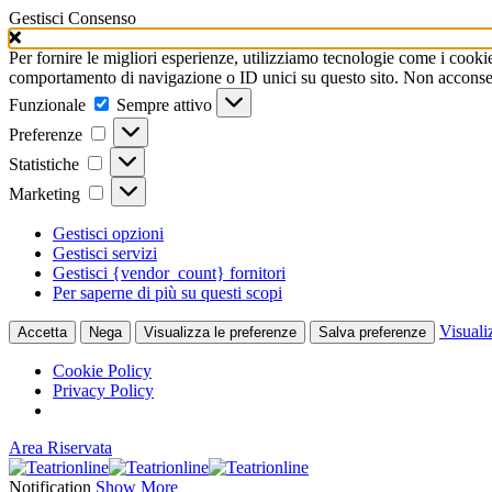
Gestisci Consenso
Per fornire le migliori esperienze, utilizziamo tecnologie come i cooki
comportamento di navigazione o ID unici su questo sito. Non acconsenti
Funzionale
Funzionale
Sempre attivo
Preferenze
Preferenze
Statistiche
Statistiche
Marketing
Marketing
Gestisci opzioni
Gestisci servizi
Gestisci {vendor_count} fornitori
Per saperne di più su questi scopi
Visuali
Accetta
Nega
Visualizza le preferenze
Salva preferenze
Cookie Policy
Privacy Policy
Area Riservata
Notification
Show More