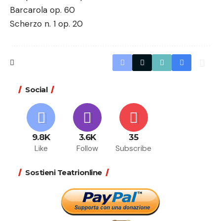
Barcarola op. 60
Scherzo n. 1 op. 20
Social
9.8K
3.6K
35
Like
Follow
Subscribe
Sostieni Teatrionline