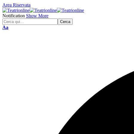
Area Riservata
Notification
Show More
Font
Aa
Resizer