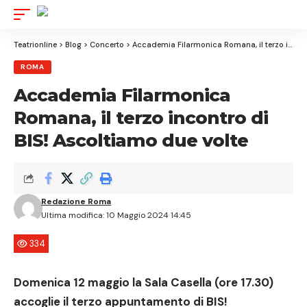
Aa
Font
Resizer
Teatrionline
>
Blog
>
Concerto
>
Accademia Filarmonica Romana, il terzo incontro di BIS! Ascoltiamo due volte
ROMA
Accademia Filarmonica
Romana, il terzo incontro di
BIS! Ascoltiamo due volte
Redazione Roma
Ultima modifica: 10 Maggio 2024 14:45
334
Domenica 12 maggio la Sala Casella (ore 17.30)
accoglie il
terzo appuntamento di BIS!