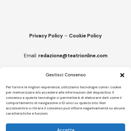
Privacy Policy
–
Cookie Policy
Email:
redazione@teatrionline.com
Articoli recenti
Gestisci Consenso
“Armonie d’arte”, Borgia borgo espanso
Per fornire le migliori esperienze, utilizziamo tecnologie come i cookie
per memorizzare e/o accedere alle informazioni del dispositivo. Il
“Color fest” torna in Calabria
consenso a queste tecnologie ci permetterà di elaborare dati come il
comportamento di navigazione o ID unici su questo sito. Non
acconsentire o ritirare il consenso può influire negativamente su alcune
caratteristiche e funzioni.
Follow US
Accetta