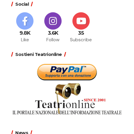
Social
9.8K
3.6K
35
Like
Follow
Subscribe
Sostieni Teatrionline
News