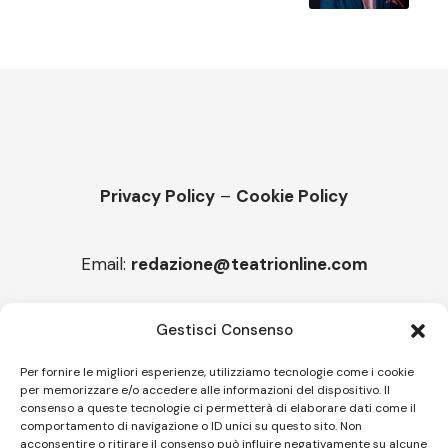
Privacy Policy
–
Cookie Policy
Email:
redazione@teatrionline.com
Articoli recenti
Gestisci Consenso
Montello è Jazz. Leszek Kułakowski a Montebelluna
Per fornire le migliori esperienze, utilizziamo tecnologie come i cookie
per memorizzare e/o accedere alle informazioni del dispositivo. Il
“Cico festival! Oltre 1500 spettatori a Filadelfia
consenso a queste tecnologie ci permetterà di elaborare dati come il
comportamento di navigazione o ID unici su questo sito. Non
acconsentire o ritirare il consenso può influire negativamente su alcune