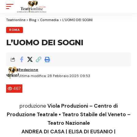
Aa
Font
Resizer
Teatrionline
>
Blog
>
Commedia
>
L’UOMO DEI SOGNI
ROMA
L’UOMO DEI SOGNI
Redazione
Ultima modifica: 28 Febbraio 2025 09:53
467
produzione
Viola Produzioni – Centro di
Produzione Teatrale • Teatro Stabile del Veneto –
Teatro Nazionale
ANDREA DI CASA | ELISA DI EUSANIO |