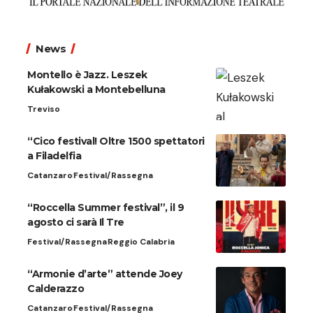
News
Montello è Jazz. Leszek
Kułakowski a Montebelluna
Treviso
“Cico festival! Oltre 1500 spettatori
a Filadelfia
Catanzaro
Festival/Rassegna
“Roccella Summer festival”, il 9
agosto ci sarà Il Tre
Festival/Rassegna
Reggio Calabria
“Armonie d’arte” attende Joey
Calderazzo
Catanzaro
Festival/Rassegna