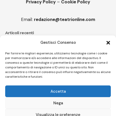
Privacy Policy
–
Cookie Policy
Email:
redazione@teatrionline.com
Articoli recenti
Gestisci Consenso
CucuFestival 2026: teatro di strada a Roana
Il sound travolgente di Sparagna e l’Orchestra
Per fornire le migliori esperienze, utilizziamo tecnologie come i cookie
per memorizzare e/o accedere alle informazioni del dispositivo. Il
popolare italiana
consenso a queste tecnologie ci permetterà di elaborare dati come il
comportamento di navigazione o ID unici su questo sito. Non
acconsentire o ritirare il consenso può influire negativamente su alcune
caratteristiche e funzioni.
Follow US
Accetta
© A.C.I.D.I. Associazione Culturale Informazione Diffusione Innovazione
APS - Codice Fiscale 94310120483 - Via Jacopo Nardi 21 - 50132
Nega
Firenze - SEO BY SIMONE ROMPIETTI SR WEB
Visualizza le preferenze