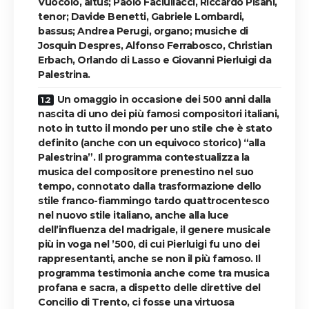
Vuocolo, altus; Paolo Faciullacci, Riccardo Pisani,
tenor; Davide Benetti, Gabriele Lombardi,
bassus; Andrea Perugi, organo; musiche di
Josquin Despres, Alfonso Ferrabosco, Christian
Erbach, Orlando di Lasso e Giovanni Pierluigi da
Palestrina.
Un omaggio in occasione dei 500 anni dalla
nascita di uno dei più famosi compositori italiani,
noto in tutto il mondo per uno stile che è stato
definito (anche con un equivoco storico) “alla
Palestrina”. Il programma contestualizza la
musica del compositore prenestino nel suo
tempo, connotato dalla trasformazione dello
stile franco-fiammingo tardo quattrocentesco
nel nuovo stile italiano, anche alla luce
dell’influenza del madrigale, il genere musicale
più in voga nel ’500, di cui Pierluigi fu uno dei
rappresentanti, anche se non il più famoso. Il
programma testimonia anche come tra musica
profana e sacra, a dispetto delle direttive del
Concilio di Trento, ci fosse una virtuosa