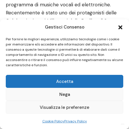
programma di musiche vocali ed elettroniche.
Recentemente è stato uno dei protagonisti delle
Celebrazioni per i Mille anni della Basilica di San
Gestisci Consenso
Miniato al Monte con due differenti programmi. Nel
2021 ha effettuato la prima registrazione mondiale
Per fornire le migliori esperienze, utilizziamo tecnologie come i cookie
della
Passione secondo Matteo
di Francesco
per memorizzare e/o accedere alle informazioni del dispositivo. Il
consenso a queste tecnologie ci permetterà di elaborare dati come il
Corteccia (1502-1571), riconosciuto come “musico
comportamento di navigazione o ID unici su questo sito. Non
acconsentire o ritirare il consenso può influire negativamente su alcune
del Serenissimo Cosimo de Medici” duca di Toscana.
caratteristiche e funzioni.
Sempre nel 2021 ha ideato ed eseguito nuovi
programmi di concerto dedicati al Centenario di
Accetta
Dante e al V centenario della morte di Josquin
Desprez, ormai ritenuto uno dei più grandi
Nega
compositori della storia della musica.
Visualizza le preferenze
Nel 2022 ha eseguito alcune repliche di un
programma dedicato a Isaac e Weerbeke e alla
Cookie Policy
Privacy Policy
musica di fine ’400 tra Firenze e Milano. Nel 2023