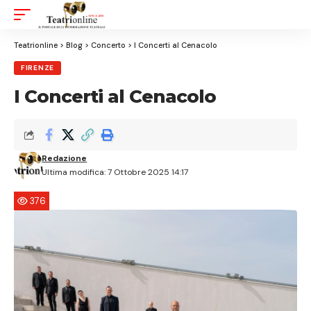
Aa
Font
Resizer
Teatrionline
>
Blog
>
Concerto
>
I Concerti al Cenacolo
FIRENZE
I Concerti al Cenacolo
Redazione
Ultima modifica: 7 Ottobre 2025 14:17
376