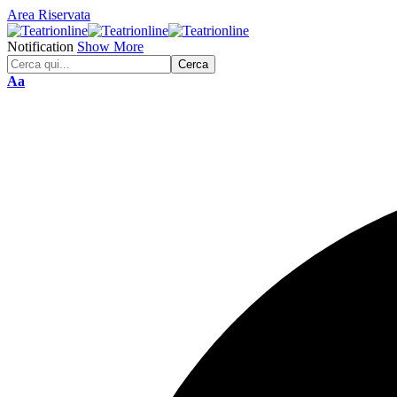
Area Riservata
Notification
Show More
Font
Aa
Resizer