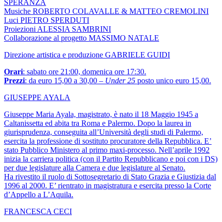
SPERANZA
Musiche ROBERTO COLAVALLE & MATTEO CREMOLINI
Luci PIETRO SPERDUTI
Proiezioni ALESSIA SAMBRINI
Collaborazione al progetto MASSIMO NATALE
Direzione artistica e produzione GABRIELE GUIDI
Orari
: sabato ore 21:00, domenica ore 17:30.
Prezzi
: da euro 15,00 a 30,00 –
Under 25
posto unico euro 15,00.
GIUSEPPE AYALA
Giuseppe Maria Ayala, magistrato, è nato il 18 Maggio 1945 a
Caltanissetta ed abita tra Roma e Palermo. Dopo la laurea in
giurisprudenza, conseguita all’Università degli studi di Palermo,
esercita la professione di sostituto procuratore della Repubblica. E’
stato Pubblico Ministero al primo maxi-processo. Nell’aprile 1992
inizia la carriera politica (con il Partito Repubblicano e poi con i DS)
per due legislature alla Camera e due legislature al Senato.
Ha rivestito il ruolo di Sottosegretario di Stato Grazia e Giustizia dal
1996 al 2000. E’ rientrato in magistratura e esercita presso la Corte
d’Appello a L’Aquila.
FRANCESCA CECI