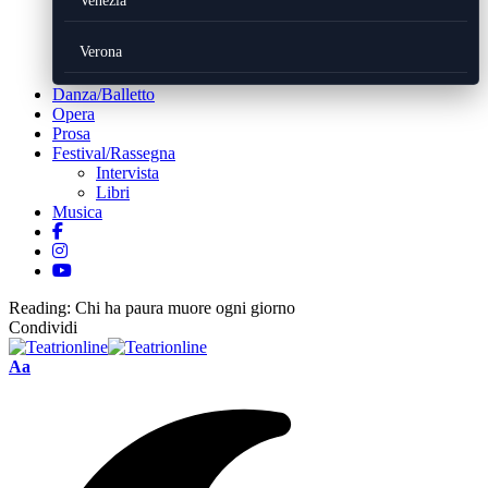
Venezia
Verona
Danza/Balletto
Opera
Prosa
Festival/Rassegna
Intervista
Libri
Musica
Reading:
Chi ha paura muore ogni giorno
Condividi
Font
Aa
Resizer