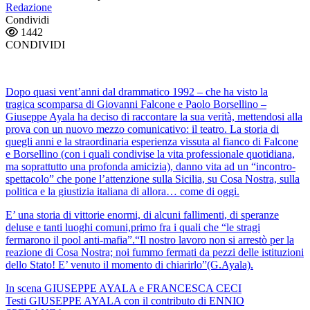
Redazione
Condividi
1442
CONDIVIDI
Dopo quasi vent’anni dal drammatico 1992 – che ha visto la
tragica scomparsa di Giovanni Falcone e Paolo Borsellino –
Giuseppe Ayala ha deciso di raccontare la sua verità, mettendosi alla
prova con un nuovo mezzo comunicativo: il teatro. La storia di
quegli anni e la straordinaria esperienza vissuta al fianco di Falcone
e Borsellino (con i quali condivise la vita professionale quotidiana,
ma soprattutto una profonda amicizia), danno vita ad un “incontro-
spettacolo” che pone l’attenzione sulla Sicilia, su Cosa Nostra, sulla
politica e la giustizia italiana di allora… come di oggi.
E’ una storia di vittorie enormi, di alcuni fallimenti, di speranze
deluse e tanti luoghi comuni,primo fra i quali che “le stragi
fermarono il pool anti-mafia”.“Il nostro lavoro non si arrestò per la
reazione di Cosa Nostra; noi fummo fermati da pezzi delle istituzioni
dello Stato! E’ venuto il momento di chiarirlo”(G.Ayala).
In scena GIUSEPPE AYALA e FRANCESCA CECI
Testi GIUSEPPE AYALA con il contributo di ENNIO