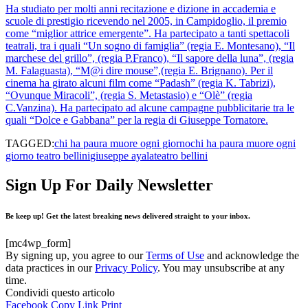
Ha studiato per molti anni recitazione e dizione in accademia e
scuole di prestigio ricevendo nel 2005, in Campidoglio, il premio
come “miglior attrice emergente”. Ha partecipato a tanti spettacoli
teatrali, tra i quali “Un sogno di famiglia” (regia E. Montesano), “Il
marchese del grillo”, (regia P.Franco), “Il sapore della luna”, (regia
M. Falaguasta), “M@i dire mouse”,(regia E. Brignano). Per il
cinema ha girato alcuni film come “Padash” (regia K. Tabrizi),
“Ovunque Miracoli”, (regia S. Metastasio) e “Olè” (regia
C.Vanzina). Ha partecipato ad alcune campagne pubblicitarie tra le
quali “Dolce e Gabbana” per la regia di Giuseppe Tornatore.
TAGGED:
chi ha paura muore ogni giorno
chi ha paura muore ogni
giorno teatro bellini
giuseppe ayala
teatro bellini
Sign Up For Daily Newsletter
Be keep up! Get the latest breaking news delivered straight to your inbox.
[mc4wp_form]
By signing up, you agree to our
Terms of Use
and acknowledge the
data practices in our
Privacy Policy
. You may unsubscribe at any
time.
Condividi questo articolo
Facebook
Copy Link
Print