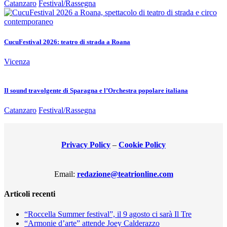
Catanzaro
Festival/Rassegna
CucuFestival 2026: teatro di strada a Roana
Vicenza
Il sound travolgente di Sparagna e l’Orchestra popolare italiana
Catanzaro
Festival/Rassegna
Privacy Policy
–
Cookie Policy
Email:
redazione@teatrionline.com
Articoli recenti
“Roccella Summer festival”, il 9 agosto ci sarà Il Tre
“Armonie d’arte” attende Joey Calderazzo