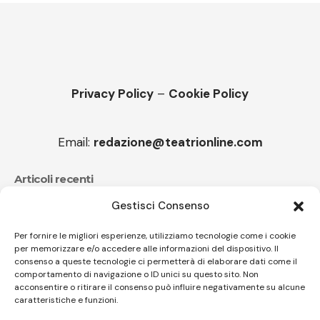
Privacy Policy
–
Cookie Policy
Email:
redazione@teatrionline.com
Articoli recenti
Gestisci Consenso
Festival Teatrale Borgio Verezzi, La cameriera brillante
di Goldoni
Per fornire le migliori esperienze, utilizziamo tecnologie come i cookie
per memorizzare e/o accedere alle informazioni del dispositivo. Il
Sir Ian Livingstone, Romics d’Oro della 37^ edizione
consenso a queste tecnologie ci permetterà di elaborare dati come il
comportamento di navigazione o ID unici su questo sito. Non
acconsentire o ritirare il consenso può influire negativamente su alcune
caratteristiche e funzioni.
Follow US