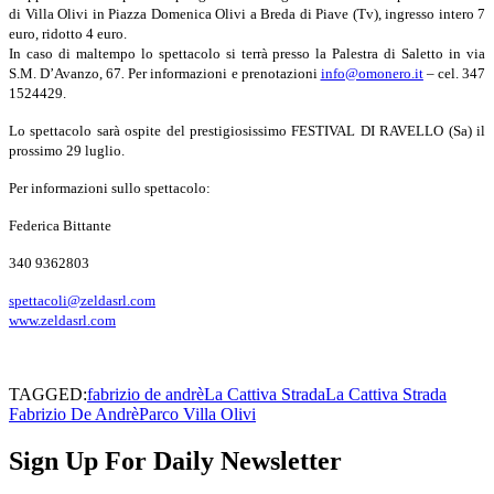
di Villa Olivi in Piazza Domenica Olivi a Breda di Piave (Tv), ingresso intero 7
euro, ridotto 4 euro.
In caso di maltempo lo spettacolo si terrà presso la Palestra di Saletto in via
S.M. D’Avanzo, 67
.
Per informazioni e prenotazioni
info@omonero.it
– cel. 347
1524429.
Lo spettacolo sarà ospite del prestigiosissimo FESTIVAL DI RAVELLO (Sa) il
prossimo 29 luglio.
Per informazioni sullo spettacolo:
Federica Bittante
340 9362803
spettacoli@zeldasrl.com
www.zeldasrl.com
TAGGED:
fabrizio de andrè
La Cattiva Strada
La Cattiva Strada
Fabrizio De Andrè
Parco Villa Olivi
Sign Up For Daily Newsletter