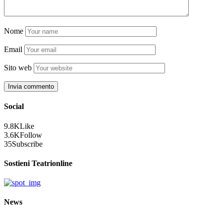
Nome
Email
Sito web
Social
9.8K
Like
3.6K
Follow
35
Subscribe
Sostieni Teatrionline
News