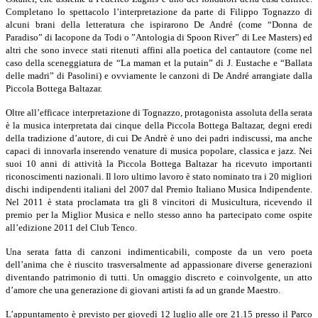
Completano lo spettacolo l’interpretazione da parte di Filippo Tognazzo di
alcuni brani della letteratura che ispirarono De André (come “Donna de
Paradiso” di Iacopone da Todi o ”Antologia di Spoon River” di Lee Masters) ed
altri che sono invece stati ritenuti affini alla poetica del cantautore (come nel
caso della sceneggia­tura de “La maman et la putain” di J. Eustache e “Ballata
delle madri” di Pasolini) e ovviamente le canzoni di De André arrangiate dalla
Piccola Bottega Baltazar.
Oltre all’efficace interpretazione di Tognazzo, protagonista assoluta della serata
è la musica interpretata dai cinque della Piccola Bottega Baltazar, degni eredi
della tradizione d’autore, di cui De Andrè è uno dei padri indiscussi, ma anche
capaci di innovarla inserendo venature di musica popolare, classica e jazz. Nei
suoi 10 anni di attività la Piccola Bottega Baltazar ha ricevuto importanti
riconoscimenti nazionali. Il loro ultimo lavoro è stato nominato tra i 20 migliori
dischi indipendenti ita­liani del 2007 dal Premio Italiano Musica Indipendente.
N
el 2011 è stata proclamata tra gli 8 vincitori di Musicultura, ricevendo il
premio per la Miglior Musica e nello stesso anno ha partecipato come ospite
all’edizione 2011 del Club Tenco.
Una serata fatta di canzoni indimenticabili, composte da un vero poeta
dell’anima che è riuscito trasversalmente ad appassio­nare diverse generazioni
diventando patrimonio di tutti. Un omaggio discreto e coinvolgente, un atto
d’amore che una generazione di giovani artisti fa ad un grande Maestro.
L’appuntamento è previsto per giovedì 12 luglio alle ore 21.15 presso il Parco