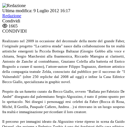
Ultima modifica: 9 Luglio 2012 16:17
Redazione
Condividi
1665
CONDIVIDI
Realizzato nel 2009 in occa­sione del decennale della morte del grande Faber,
l’originale progetto “La cattiva strada” nasce dalla collaborazione fra tre realtà
artistiche emergenti la Piccola Bottega Baltazar (Giorgio Gobbo alla voce e
chitarra, Sergio Marchesini alla fisarmonica, Riccardo Marogna ai clarinetti,
Antonio de Zanche al contrab­basso, Graziano Colella alla batteria ed Enrico
Bognolo a curare il suono), l’attore-autore Filippo Tognazzo
, direttore artistico
della compagnia teatrale Zelda,
conosciuto dal pubblico per il successo de “I
Vulnerabili” (oltre 250 repliche dal 2008 ad oggi) e infine la Casa Edi­trice
Becco Giallo, specializzata in graphic novel.
Proprio da un fumetto curato da Becco Giallo, ovvero “Ballata per Fabrizio De
André” disegnato dal palermita­no Sergio Algozzino, è nato il primo spunto per
lo spetta­colo. Nei disegni i personaggi resi celebri da Faber (Bocca di Rosa,
Miché, Il Gorilla, Pasquale Cafiero, Andrea…) si ritrovano in un luogo sospeso
fra realtà e immaginazione per ricordare il loro creatore.
Il percorso per immagini ideato da Algozzino viene ripreso in scena da Guido
Ostanel, che assieme a Federico Zaghis è uno dei fondatori della casa editrice.