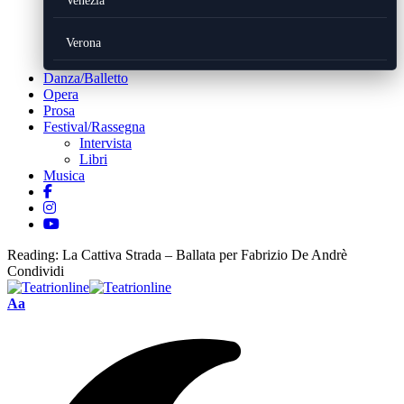
Venezia
Verona
Danza/Balletto
Opera
Prosa
Festival/Rassegna
Intervista
Libri
Musica
Reading:
La Cattiva Strada – Ballata per Fabrizio De Andrè
Condividi
Font
Aa
Resizer