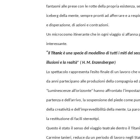
fantasmi alle prese con le rotte della propria esistenza, s
iceberg della mente, sempre pronti ad afferrare e a respin
e disperazione, di azioni e contrazioni.
Un microcosmo itinerante che in ogni viaggio si affanna p
interessante.
“
Il
Titanic
è una specie di modellino di tutti i miti del se
illusioni e la realtà” ( H. M. Enzensberger)
Lo spettacolo rappresenta l’esito finale di un lavoro che
da anni partecipano alle produzioni della compagnia ed ad 
“Luminescenze all’orizzonte” hanno affrontato l’impost
partenza e dell’arrivo, la sospensione del piede come punt
della creatività e dell’imprevedibilità della mente. La pa
la restituzione di facili stereotipi.
Questo è stato il senso del viaggio teatrale dentro il Tit
Carmine Ianieri, reduce da un periodo di lavoro negli Stat