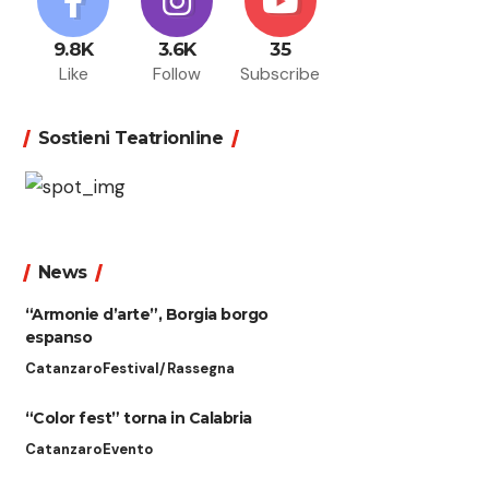
9.8K
3.6K
35
Like
Follow
Subscribe
Sostieni Teatrionline
News
“Armonie d’arte”, Borgia borgo
espanso
Catanzaro
Festival/Rassegna
“Color fest” torna in Calabria
Catanzaro
Evento