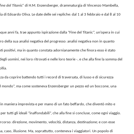
fine del Titanic”
di H.M. Enzensberger, drammaturgia di Vincenzo Mambella,
a di Edoardo Oliva. Le date delle sei repliche: dal 1 al 3 febbraio e dal 8 al 10
ue anni fa, trae appunto ispirazione dalla “Fine del Titanic”, un’opera in cui
o della sua analisi negativa del progresso: analisi negativa non in quanto
onti positivi, ma in quanto constata adornianamente che finora esso è stato
gli uomini, nei loro ritrovati e nelle loro teorie -, e che alla fine la somma del
llia.
za da coprire battendo tutti i record di traversata, di lusso e di sicurezza
e del mondo”, ma come sosteneva Enzensberger un pezzo ed un boccone, una
in maniera imprevista e per mano di un fato beffardo, che diventò mito e
er tutti gli ideali “inaffondabili”, che alla fine si concluse, come ogni viaggio.
ercorso: direzione, movimento, velocità, distanza, destinazione; e con esse
na, caso, illusione. Ma, soprattutto, conteneva i viaggiatori. Un popolo di