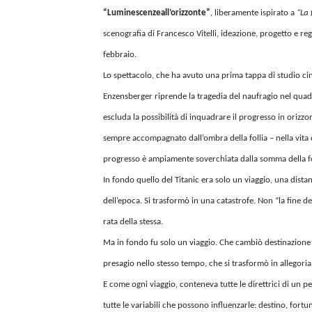
“Luminescenze
all’orizzonte”
, liberamente ispirato a
“La 
scenografia di Francesco Vitelli, ideazione, progetto e regi
febbraio.
Lo spettacolo, che ha avuto una prima tappa di studio cinq
Enzensberger riprende la tragedia del naufragio nel quadr
escluda la possibilità di inquadrare il progresso in orizz
sempre accompagnato dall’ombra della follia – nella vita de
progresso è ampiamente soverchiata dalla somma della fo
In fondo quello del Titanic era solo un viaggio, una distan
dell’epoca. Si trasformò in una catastrofe. Non “la fin
rata della stessa.
Ma in fondo fu solo un viaggio. Che cambiò destinazione 
presagio nello stesso tempo, che si trasformò in allegoria p
E come ogni viaggio, conteneva tutte le direttrici di un p
tutte le variabili che possono influenzarle: destino, fortu