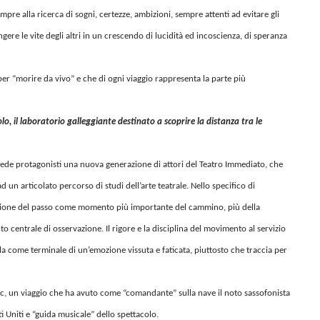
empre alla ricerca di sogni, certezze, ambizioni, sempre attenti ad evitare gli
gere le vite degli altri in un crescendo di lucidità ed incoscienza, di speranza
er “morire da vivo” e che di ogni viaggio rappresenta la parte più
colo, il laboratorio galleggiante destinato a scoprire la distanza tra le
 vede protagonisti una nuova generazione di attori del Teatro Immediato, che
un articolato percorso di studi dell’arte teatrale. Nello specifico di
azione del passo come momento più importante del cammino, più della
o centrale di osservazione. Il rigore e la disciplina del movimento al servizio
rola come terminale di un’emozione vissuta e faticata, piuttosto che traccia per
anic, un viaggio che ha avuto come “comandante” sulla nave il noto sassofonista
i Uniti e “guida musicale” dello spettacolo.