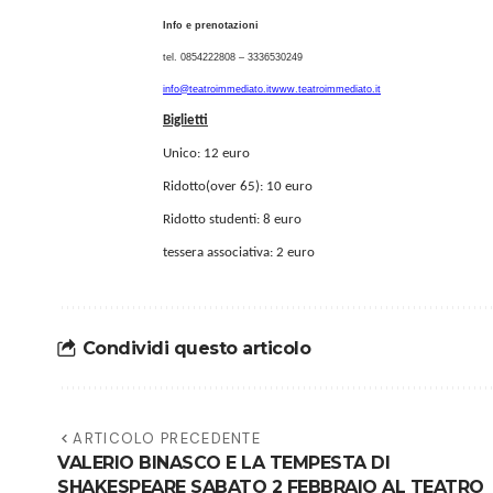
Info e prenotazioni
tel. 0854222808 – 3336530249
info@teatroimmediato.it
www.teatroimmediato.it
Biglietti
Unico: 12 euro
Ridotto(over 65): 10 euro
Ridotto studenti: 8 euro
tessera associativa: 2 euro
Condividi questo articolo
ARTICOLO PRECEDENTE
VALERIO BINASCO E LA TEMPESTA DI
SHAKESPEARE SABATO 2 FEBBRAIO AL TEATRO