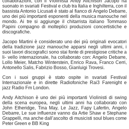
collaborazioni, con il Violinista Andy Aitchison Jacopo ha
suonato in svariati Festival e club tra Italia e Inghilterra, con il
bassista Antonio Licusati è stato al fianco di Angelo Debarre,
uno dei più importanti esponenti della musica manouche nel
mondo. Ai tre si aggiunge il chitarrista italiano Tommaso
Papini compagno di molteplici produzioni concertistiche e
discografiche.
Jacopo Martini è considerato uno dei più originali evocatori
della tradizione jazz manouche apparsi negli ultimi anni, i
suoi lavori discografici sono stai fonte di prestigiose critiche a
li- vello internazionale, ha collaborato con: Angelo Debarre,
Lollo Meier, Matcho Winterstein, Enrico Rava, Franco Cerri,
Antonello Salis, Fabrizio Bosso, Gianluigi Trovesi.
Con i suoi gruppi è stato ospite in svariati Festival
Internazionale e in dirette Radiofoniche Rai3 Farenight e
jazz Radio Fm London.
Andy Aitchison è uno dei più importanti Violinisti di swing
della scena europea, negli ultimi anni ha collaborato con
John Etheridge, Tina May, Le Jazz, Fapy Lafertin, Angelo
Debarre, Le sue influenze vanno da Artie Shaw e Stephane
Grappelli, ma anche dall’ascolto di musicisti soul blues come
Peter Green e BB King