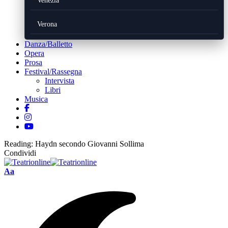
Venezia
Verona
Danza/Balletto
Opera
Prosa
Festival/Rassegna
Intervista
Libri
Musica
Reading:
Haydn secondo Giovanni Sollima
Condividi
Font
Aa
Resizer