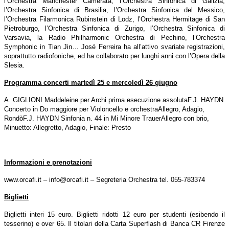
l’Orchestra Manchester Camerata, l’Orchestra Sinfonica di Galizia,
l’Orchestra Sinfonica di Brasilia, l’Orchestra Sinfonica del Messico,
l’Orchestra Filarmonica Rubinstein di Lodz, l’Orchestra Hermitage di San
Pietroburgo, l’Orchestra Sinfonica di Zurigo, l’Orchestra Sinfonica di
Varsavia, la Radio Philharmonic Orchestra di Pechino, l’Orchestra
Symphonic in Tian Jin… José Ferreira ha all’attivo svariate registrazioni,
soprattutto radiofoniche, ed ha collaborato per lunghi anni con l’Opera della
Slesia.
Programma concerti martedì 25 e mercoledì 26 giugno
A. GIGLIONI Maddeleine per Archi prima esecuzione assoluta
F.J. HAYDN
Concerto in Do maggiore per Violoncello e orchestra
Allegro, Adagio,
Rondò
F.J. HAYDN Sinfonia n. 44 in Mi Minore Trauer
Allegro con brio,
Minuetto: Allegretto, Adagio, Finale: Presto
Informazioni e prenotazioni
www.orcafi.it – info@orcafi.it – Segreteria Orchestra
tel. 055-783374
Biglietti
Biglietti interi 15 euro. Biglietti ridotti 12 euro per studenti (esibendo il
tesserino) e over 65. Il titolari della Carta Superflash di Banca CR Firenze