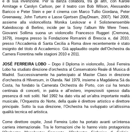
e di sua invenzione. Per la danza collabora, tra gli altri, con Karole
Armitage e Carolyn Carlson, per il teatro con Bob Wilson, Alessandro
Baricco e Peter Stein e per il cinema con Marco Tullio Giordana, Peter
Greenaway, John Turturro e Lasse Gjertsen (DayDream, 2007). Nel 2008,
assieme alla violoncellista Monika Leskovar e il Solistenensemble
Kaleidoscop di Berlino, incide per la Sony l’album We Were Trees.
Giovanni Sollima suona un violoncello Francesco Ruggeri (Cremona,
1679), insegna presso la Fondazione Romanini di Brescia e, dal 2010,
presso l’Accademia di Santa Cecilia a Roma dove recentemente è stato
insignito del titolo di Accademico. Già applaudito ospite dell’Orchestra da
Camera Fiorentina nelle stagioni 2010 e 2011.
JOSÉ FERREIRA LOBO
– Dopo il Diploma in violoncello, José Ferreira
Lobo ha studiato direzione d’orchestra al Conservatorio Reale di Musica di
Madrid. Successivamente ha partecipato al Master Class in direzione
d’orchestra di Hilversum, in Olanda. Nel 1979, insieme a Magdalena Sá da
Costa, ha fondato la Camerata Orchestra do Porto, con cui ha tenuto
centinaia di concerti, in patria e all’estero, impreziositi spesso dalla
presenza di noti soliti. Nel 1992 ha dato vita ad un’altra importante realtà
musicale, l’Orquestra do Norte, della quale è direttore artistico e direttore
principale. Sotto la sua direzione, l’Orchestra ha sviluppato un’altissima
qualità tecnica ed artistica.
Come direttore ospite, José Ferreira Lobo ha portato avanti un’intensa
carriera internazionale. Tra le formazioni che lo hanno visto protagonista