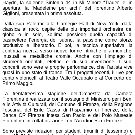
Haydn, la solenne Sinfonia 44 in Mi Minore “Trauer” e, in
apertura, la “Madeleine per archi” del fiorentino Alberto
Giglioni, presentata in prima assoluta.
Dalla sua Palermo alla Carnegie Hall di New York, dalla
classica al rock, ospite delle più importanti orchestre del
globo o in solo, Sollima possiede quella capacità di
trasmettere l’energia del suono, la passione come sforzo
produttivo e liberatorio. E poi, la tecnica superlativa, la
continua ricerca verso nuove forme ritmiche o armoniche,
inusuali e metalliche cromie. Anche con l’impiego di
strumenti orientali, elettrici e di sua invenzione. I suoi
concerti sono vere e proprie performance, che l’artista vive
quasi in uno stato di trance. Tra i progetti recenti, il live per
cento violoncelli al Teatro Valle Occupato e al Concerto del
Primo Maggio.
La trentatreesima stagione dell’Orchestra da Camera
Fiorentina è realizzata con il sostegno dl Ministero per i Beni
e le Attività Culturali, del Comune di Firenze, della Regione
Toscana, dell’Ente Cassa di Risparmio di Firenze, della
Banca CR Firenze Intesa San Paolo e del Polo Museale
Fiorentino, in collaborazione con l’Arcidiocesi di Firenze.
Sono previste riduzioni per
studenti (muniti di tesserino) e