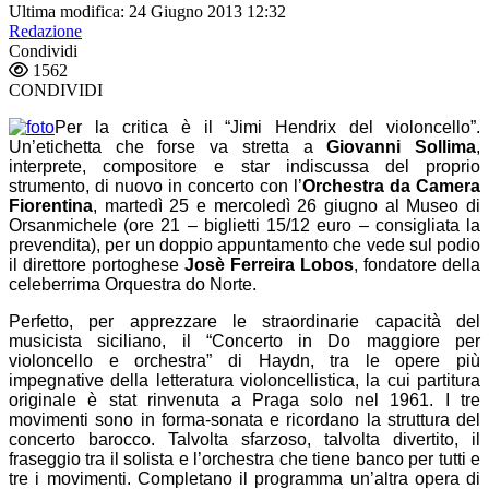
Ultima modifica: 24 Giugno 2013 12:32
Redazione
Condividi
1562
CONDIVIDI
Per la critica è il “Jimi Hendrix del violoncello”.
Un’etichetta che forse va stretta a
Giovanni Sollima
,
interprete, compositore e star indiscussa del proprio
strumento, di nuovo in concerto con l’
Orchestra da Camera
Fiorentina
, martedì 25 e mercoledì 26 giugno al Museo di
Orsanmichele (ore 21 – biglietti 15/12 euro – consigliata la
prevendita), per un doppio appuntamento che vede sul podio
il direttore portoghese
Josè Ferreira Lobos
,
fondatore della
celeberrima Orquestra do Norte.
Perfetto, per apprezzare le straordinarie capacità del
musicista siciliano, il “Concerto in Do maggiore per
violoncello e orchestra” di Haydn, tra le opere più
impegnative della letteratura violoncellistica, la cui partitura
originale è stat rinvenuta a Praga solo nel 1961. I tre
movimenti sono in forma-sonata e ricordano la struttura del
concerto barocco. Talvolta sfarzoso, talvolta divertito, il
fraseggio tra il solista e l’orchestra che tiene banco per tutti e
tre i movimenti. Completano il programma un’altra opera di