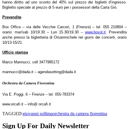
hanno diritto ad uno sconto del 40% sul prezzo dei biglietti d’ingresso.
Biglietto speciale al prezzo di 5 euro per i possessori della Carta Giò.
Prevendite
Box Office – via delle Vecchie Carceri, 1 (Firenze) – tel. 055 210804 –
orario: mar/sab 10/19.30 – Lun 15.30/19.30 –
www.boxol.it
.
Prevendita
anche presso la biglietteria di Orsanmichele nei giorni dei concerti, orario
10/13-15/21.
Ufficio stampa
Marco Mannucci, cell 3477985172
mannucci@dada.it – agendasetting@dada.it
Orchestra da Camera Fiorentina
Via E. Poggi, 6 – Firenze – tel. 055-783374
www.orcafi.it – info@ orcafi.it
TAGGED:
giovanni sollima
orchestra da camera fiorentina
Sign Up For Daily Newsletter