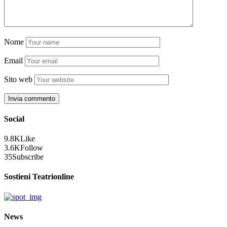
Nome
Email
Sito web
Social
9.8K
Like
3.6K
Follow
35
Subscribe
Sostieni Teatrionline
News