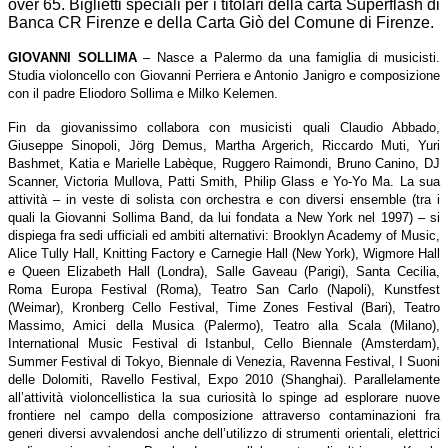
over 65. Biglietti speciali per i
titolari della carta Superflash di
Banca CR Firenze e della Carta Giò del Comune di Firenze.
GIOVANNI SOLLIMA
– Nasce a Palermo da una famiglia di musicisti.
Studia violoncello con Giovanni Perriera e Antonio Janigro e composizione
con il padre Eliodoro Sollima e Milko Kelemen.
Fin da giovanissimo collabora con musicisti quali Claudio Abbado,
Giuseppe Sinopoli, Jörg Demus, Martha Argerich, Riccardo Muti, Yuri
Bashmet, Katia e Marielle Labèque, Ruggero Raimondi, Bruno Canino, DJ
Scanner, Victoria Mullova, Patti Smith, Philip Glass e Yo-Yo Ma. La sua
attività – in veste di solista con orchestra e con diversi ensemble (tra i
quali la Giovanni Sollima Band, da lui fondata a New York nel 1997) – si
dispiega fra sedi ufficiali ed ambiti alternativi: Brooklyn Academy of Music,
Alice Tully Hall, Knitting Factory e Carnegie Hall (New York), Wigmore Hall
e Queen Elizabeth Hall (Londra), Salle Gaveau (Parigi), Santa Cecilia,
Roma Europa Festival (Roma), Teatro San Carlo (Napoli), Kunstfest
(Weimar), Kronberg Cello Festival, Time Zones Festival (Bari), Teatro
Massimo, Amici della Musica (Palermo), Teatro alla Scala (Milano),
International Music Festival di Istanbul, Cello Biennale (Amsterdam),
Summer Festival di Tokyo, Biennale di Venezia, Ravenna Festival, I Suoni
delle Dolomiti, Ravello Festival, Expo 2010 (Shanghai). Parallelamente
all’attività violoncellistica la sua curiosità lo spinge ad esplorare nuove
frontiere nel campo della composizione attraverso contaminazioni fra
generi diversi avvalendosi anche dell’utilizzo di strumenti orientali, elettrici