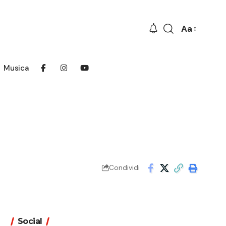
Aa
Font
Resizer
Musica
Condividi
Social