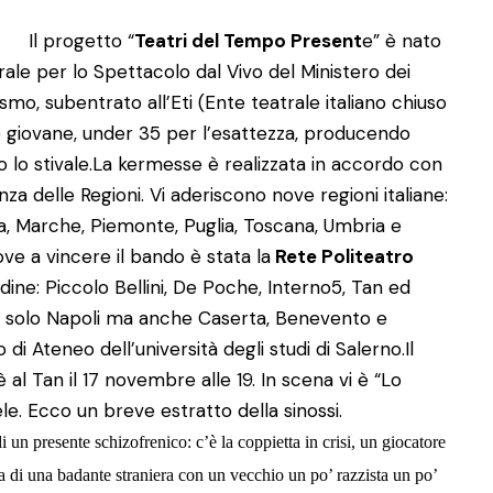
Il progetto “
Teatri del Tempo Present
e” è nato
ale per lo Spettacolo dal Vivo del Ministero dei
rismo, subentrato all’Eti (Ente teatrale italiano chiuso
ro giovane, under 35 per l’esattezza, producendo
lo stivale.
La kermesse è realizzata in accordo con
a delle Regioni. Vi aderiscono nove regioni italiane:
 Marche, Piemonte, Puglia, Toscana, Umbria e
e a vincere il bando è stata la
Rete Politeatro
dine: Piccolo Bellini, De Poche, Interno5, Tan ed
ge solo Napoli ma anche Caserta, Benevento e
di Ateneo dell’università degli studi di Salerno.
Il
al Tan il 17 novembre alle 19. In scena vi è “Lo
ele. Ecco un breve estratto della sinossi.
i un presente schizofrenico: c’è la coppietta in crisi, un giocatore
 di una badante straniera con un vecchio un po’ razzista un po’