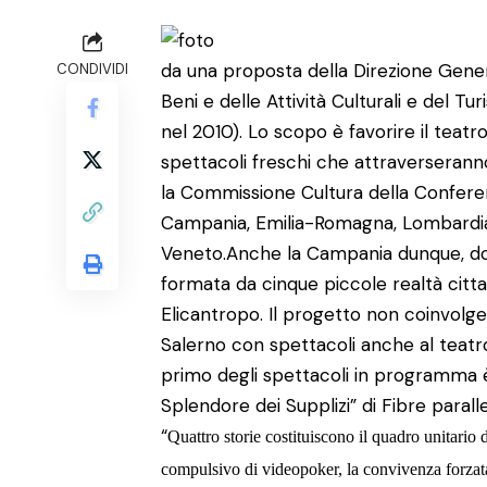
da una proposta della Direzione Gener
CONDIVIDI
Beni e delle Attività Culturali e del Tu
nel 2010). Lo scopo è favorire il teat
spettacoli freschi che attraverseranno 
la Commissione Cultura della Conferenz
Campania, Emilia-Romagna, Lombardia,
Veneto.
Anche la Campania dunque, dov
formata da cinque piccole realtà citta
Elicantropo. Il progetto non coinvol
Salerno con spettacoli anche al teatro 
primo degli spettacoli in programma è 
Splendore dei Supplizi” di Fibre parall
“
Quattro storie costituiscono il quadro unitario d
compulsivo di videopoker, la convivenza forzata