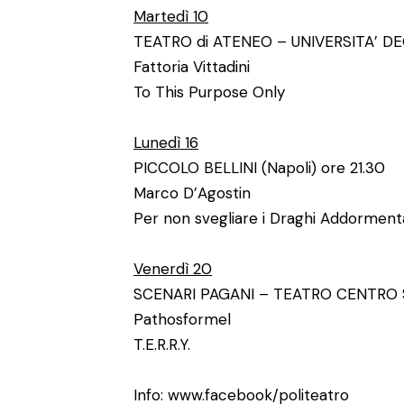
Martedì 10
TEATRO di ATENEO – UNIVERSITA’ DEG
Fattoria Vittadini
To This Purpose Only
Lunedì 16
PICCOLO BELLINI (Napoli) ore 21.30
Marco D’Agostin
Per non svegliare i Draghi Addorment
Venerdì 20
SCENARI PAGANI – TEATRO CENTRO SO
Pathosformel
T.E.R.R.Y.
Info: www.facebook/politeatro