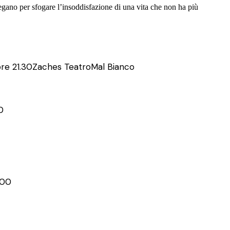
gano per sfogare l’insoddisfazione di una vita che non ha più
re 21.30
Zaches Teatro
Mal Bianco
0
.00