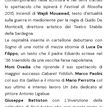
Contemporaneo nella scrittura e nei temi trattati
lo spettacolo che ispirerà il
Festival di filosofia
2015
,
Incendi
di
Wajdi Mouawad,
testo d’attualità
sulla guerra in medioriente per la regia di Guido De
Monticelli, direttore artistico del Teatro Stabile
della Sardegna.
Le ospitalità inserite in cartellone debuttano con
Sogno di una notte di mezza sbornia
di
Luca De
Filippo,
un testo che il padre Eduardo scrisse nel
’36 traendolo da una vecchia farsa napoletana.
Moni Ovadia
che riprende il suo spettacolo di
maggior successo
Cabaret Yiddish
. Marco Paolini
col suo
Itis Galileo
e il ritorno di
Mario Perrotta
col
suo ultimo e intenso lavoro
Un bès
dedicato al
pittore Antonio Ligabue.
Giuseppe Battiston
con
L’invenzione della