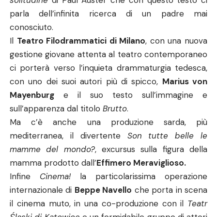
solitudine
di Paul Auster che con questo testo ci
parla dell’infinita ricerca di un padre mai
conosciuto.
Il
Teatro Filodrammatici di Milano
, con una nuova
gestione giovane attenta al teatro contemporaneo
ci porterà verso l’inquieta drammaturgia tedesca,
con uno dei suoi autori più di spicco,
Marius von
Mayenburg
e il suo testo sull’immagine e
sull’apparenza dal titolo
Brutto
.
Ma c’è anche una produzione sarda, più
mediterranea, il divertente
Son tutte belle le
mamme del mondo?
, excursus sulla figura della
mamma prodotto dall’
Effimero Meraviglioso.
Infine
Cinema!
la particolarissima operazione
internazionale di
Beppe Navello
che porta in scena
il cinema muto, in una co-produzione con il
Teatr