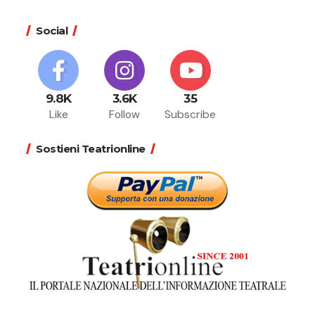
Social
9.8K
3.6K
35
Like
Follow
Subscribe
Sostieni Teatrionline