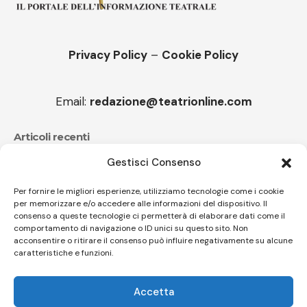
Privacy Policy
–
Cookie Policy
Email:
redazione@teatrionline.com
Articoli recenti
Gestisci Consenso
Festival Teatrale Borgio Verezzi, La cameriera brillante
di Goldoni
Per fornire le migliori esperienze, utilizziamo tecnologie come i cookie
per memorizzare e/o accedere alle informazioni del dispositivo. Il
Sir Ian Livingstone, Romics d’Oro della 37^ edizione
consenso a queste tecnologie ci permetterà di elaborare dati come il
comportamento di navigazione o ID unici su questo sito. Non
acconsentire o ritirare il consenso può influire negativamente su alcune
caratteristiche e funzioni.
Follow US
Accetta
© A.C.I.D.I. Associazione Culturale Informazione Diffusione Innovazione