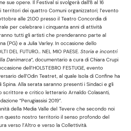
ne sue opere. Il Festival si svolgerà dall’8 al 16
i territori dei quattro Comuni organizzatori; l’evento
 ottobre alle 21.00 presso il Teatro Concordia di
ale per celebrare i cinquanta anni di attività
ranno tutti gli artisti che prenderanno parte al
na (PG) e a Julia Varley. In occasione dello
“VOLTI DEL FUTURO… NEL MIO PAESE.
Storia e incontri
alla Danimarca
“, documentario a cura di Chiara Crupi
in occasione dell’HOLSTEBRO FESTUGE, evento
rsario dell’Odin Teatret, al quale Isola di Confine ha
 Spina. Alla serata saranno presenti i Sindaci e gli
 scrittore e critico letterario Arnaldo Colasanti,
dazione “Perugiassisi 2019”.
unità della Media Valle del Tevere che secondo noi
 in questo nostro territorio il senso profondo del
 verso l’Altro e verso la Collettività.