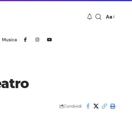
Aa
Font
Resizer
Musica
eatro
Condividi