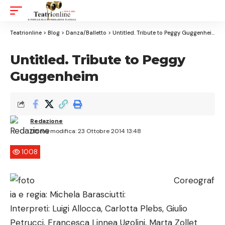
Aa
Font
Resizer
Teatrionline
>
Blog
>
Danza/Balletto
>
Untitled. Tribute to Peggy Guggenheim
Untitled. Tribute to Peggy
Guggenheim
Redazione
Ultima modifica: 23 Ottobre 2014 13:48
1008
Coreograf
ia e regia: Michela Barasciutti:
Interpreti: Luigi Allocca, Carlotta Plebs, Giulio
Petrucci, Francesca Linnea Ugolini, Marta Zollet