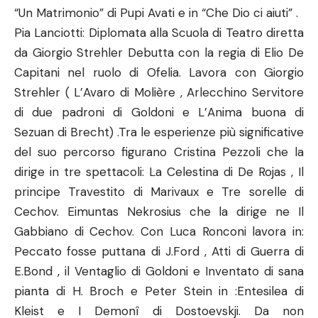
“Un Matrimonio” di Pupi Avati e in “Che Dio ci aiuti” .
Pia Lanciotti: Diplomata alla Scuola di Teatro diretta
da Giorgio Strehler Debutta con la regia di Elio De
Capitani nel ruolo di Ofelia. Lavora con Giorgio
Strehler ( L’Avaro di Molière , Arlecchino Servitore
di due padroni di Goldoni e L’Anima buona di
Sezuan di Brecht) .Tra le esperienze più significative
del suo percorso figurano Cristina Pezzoli che la
dirige in tre spettacoli: La Celestina di De Rojas , Il
principe Travestito di Marivaux e Tre sorelle di
Cechov. Eimuntas Nekrosius che la dirige ne Il
Gabbiano di Cechov. Con Luca Ronconi lavora in:
Peccato fosse puttana di J.Ford , Atti di Guerra di
E.Bond , il Ventaglio di Goldoni e Inventato di sana
pianta di H. Broch e Peter Stein in :Entesilea di
Kleist e I Demonî di Dostoevskji. Da non