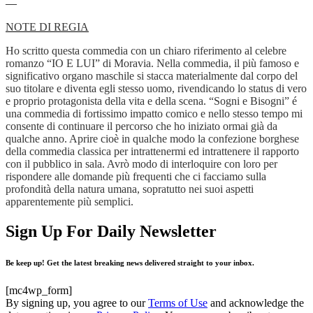
—
NOTE DI REGIA
Ho scritto questa commedia con un chiaro riferimento al celebre
romanzo “IO E LUI” di Moravia. Nella commedia, il più famoso e
significativo organo maschile si stacca materialmente dal corpo del
suo titolare e diventa egli stesso uomo, rivendicando lo status di vero
e proprio protagonista della vita e della scena. “Sogni e Bisogni” é
una commedia di fortissimo impatto comico e nello stesso tempo mi
consente di continuare il percorso che ho iniziato ormai già da
qualche anno. Aprire cioè in qualche modo la confezione borghese
della commedia classica per intrattenermi ed intrattenere il rapporto
con il pubblico in sala. Avrò modo di interloquire con loro per
rispondere alle domande più frequenti che ci facciamo sulla
profondità della natura umana, sopratutto nei suoi aspetti
apparentemente più semplici.
Sign Up For Daily Newsletter
Be keep up! Get the latest breaking news delivered straight to your inbox.
[mc4wp_form]
By signing up, you agree to our
Terms of Use
and acknowledge the