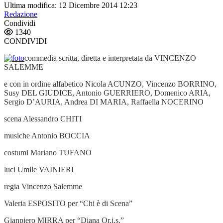
Ultima modifica: 12 Dicembre 2014 12:23
Redazione
Condividi
1340
CONDIVIDI
commedia scritta, diretta e interpretata da VINCENZO
SALEMME
e con in ordine alfabetico Nicola ACUNZO, Vincenzo BORRINO,
Susy DEL GIUDICE, Antonio GUERRIERO, Domenico ARIA,
Sergio D’AURIA, Andrea DI MARIA, Raffaella NOCERINO
scena Alessandro CHITI
musiche Antonio BOCCIA
costumi Mariano TUFANO
luci Umile VAINIERI
regia Vincenzo Salemme
Valeria ESPOSITO per “Chi è di Scena”
Gianpiero MIRRA per “Diana Or.i.s.”