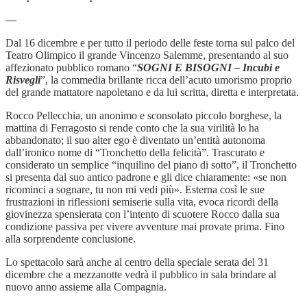
—
Dal 16 dicembre e per tutto il periodo delle feste torna sul palco del
Teatro Olimpico il grande Vincenzo Salemme, presentando al suo
affezionato pubblico romano “
SOGNI E BISOGNI – Incubi e
Risvegli
”, la commedia brillante ricca dell’acuto umorismo proprio
del grande mattatore napoletano e da lui scritta, diretta e interpretata.
Rocco Pellecchia, un anonimo e sconsolato piccolo borghese, la
mattina di Ferragosto si rende conto che la sua virilità lo ha
abbandonato; il suo alter ego è diventato un’entità autonoma
dall’ironico nome di “Tronchetto della felicità”. Trascurato e
considerato un semplice “inquilino del piano di sotto”, il Tronchetto
si presenta dal suo antico padrone e gli dice chiaramente: «se non
ricominci a sognare, tu non mi vedi più». Esterna così le sue
frustrazioni in riflessioni semiserie sulla vita, evoca ricordi della
giovinezza spensierata con l’intento di scuotere Rocco dalla sua
condizione passiva per vivere avventure mai provate prima. Fino
alla sorprendente conclusione.
Lo spettacolo sarà anche al centro della speciale serata del 31
dicembre che a mezzanotte vedrà il pubblico in sala brindare al
nuovo anno assieme alla Compagnia.