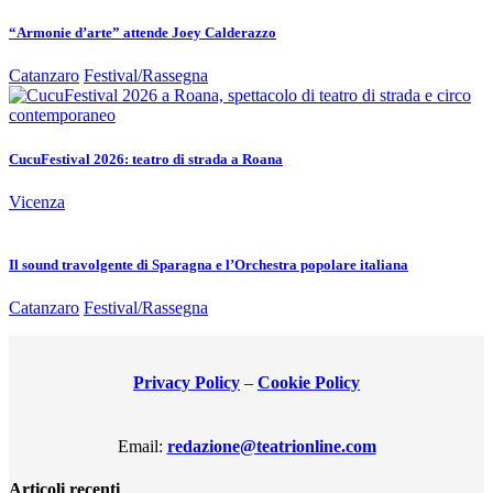
“Armonie d’arte” attende Joey Calderazzo
Catanzaro
Festival/Rassegna
CucuFestival 2026: teatro di strada a Roana
Vicenza
Il sound travolgente di Sparagna e l’Orchestra popolare italiana
Catanzaro
Festival/Rassegna
Privacy Policy
–
Cookie Policy
Email:
redazione@teatrionline.com
Articoli recenti