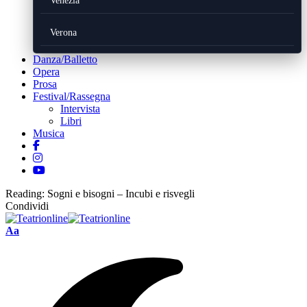
Venezia
Verona
Danza/Balletto
Opera
Prosa
Festival/Rassegna
Intervista
Libri
Musica
Reading:
Sogni e bisogni – Incubi e risvegli
Condividi
Font
Aa
Resizer