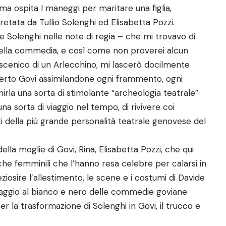
Roma ospita I maneggi per maritare una figlia,
tata da Tullio Solenghi ed Elisabetta Pozzi.
ve Solenghi nelle note di regia – che mi trovavo di
ella commedia, e così come non proverei alcun
scenico di un Arlecchino, mi lascerò docilmente
lberto Govi assimilandone ogni frammento, ogni
inirla una sorta di stimolante “archeologia teatrale”
a sorta di viaggio nel tempo, di rivivere coi
 della più grande personalità teatrale genovese del
della moglie di Govi, Rina, Elisabetta Pozzi, che qui
e femminili che l’hanno resa celebre per calarsi in
osire l’allestimento, le scene e i costumi di Davide
aggio al bianco e nero delle commedie goviane
er la trasformazione di Solenghi in Govi, il trucco e