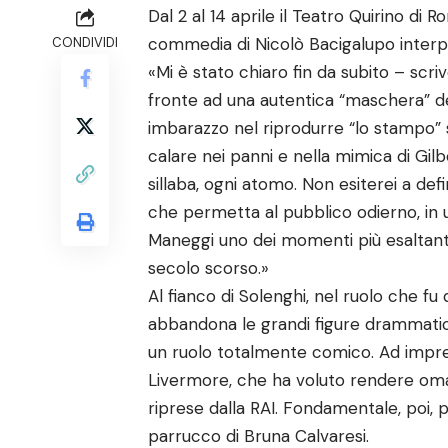
Dal 2 al 14 aprile il Teatro Quirino di 
commedia di Nicolò Bacigalupo interpre
CONDIVIDI
«Mi è stato chiaro fin da subito – scri
fronte ad una autentica “maschera” d
imbarazzo nel riprodurre “lo stampo” 
calare nei panni e nella mimica di Gi
sillaba, ogni atomo. Non esiterei a def
che permetta al pubblico odierno, in un
Maneggi uno dei momenti più esaltanti
secolo scorso.»
Al fianco di Solenghi, nel ruolo che fu 
abbandona le grandi figure drammatich
un ruolo totalmente comico. Ad imprezi
Livermore, che ha voluto rendere om
riprese dalla RAI. Fondamentale, poi, p
parrucco di Bruna Calvaresi.