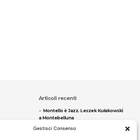
Articoli recenti
Montello è Jazz. Leszek Kułakowski
a Montebelluna
Gestisci Consenso
“Cico festival! Oltre 1500 spettatori
a Filadelfia