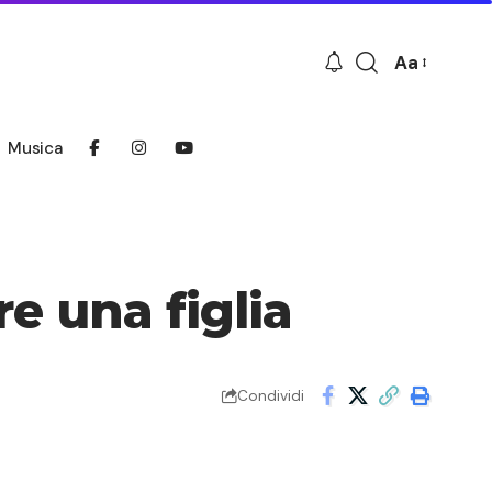
Aa
Font
Resizer
Musica
e una figlia
Condividi