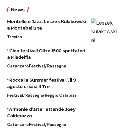
News
Montello è Jazz. Leszek Kułakowski
a Montebelluna
Treviso
“Cico festival! Oltre 1500 spettatori
a Filadelfia
Catanzaro
Festival/Rassegna
“Roccella Summer festival”, il 9
agosto ci sarà Il Tre
Festival/Rassegna
Reggio Calabria
“Armonie d’arte” attende Joey
Calderazzo
Catanzaro
Festival/Rassegna