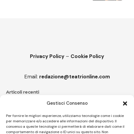
Privacy Policy
–
Cookie Policy
Email:
redazione@teatrionline.com
Articoli recenti
Gestisci Consenso
Festival Teatrale Borgio Verezzi, La cameriera brillante
di Goldoni
Per fornire le migliori esperienze, utilizziamo tecnologie come i cookie
per memorizzare e/o accedere alle informazioni del dispositivo. Il
Sir Ian Livingstone, Romics d’Oro della 37^ edizione
consenso a queste tecnologie ci permetterà di elaborare dati come il
comportamento di navigazione o ID unici su questo sito. Non