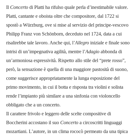
Il
Concerto
di Platti ha rifulso quale perla d’inestimabile valore.
Platti, cantante e oboista oltre che compositore, dal 1722 si
spostò a Würzburg, ove si mise al servizio del principe-vescovo
Philipp Franz von Schönborn, deceduto nel 1724, data a cui
risalirebbe tale lavoro. Anche qui, l’
Allegro
iniziale e finale sono
intrisi di un’impegnativa agilità, mentre l’
Adagio
abbonda di
un’armoniosa espressività. Rispetto allo stile del “prete rosso”,
però, la sensazione è quella di una maggiore pastosità di suono,
come suggerisce appropriatamente la lunga esposizione del
primo movimento, in cui il botta e risposta tra violini e solista
rende l’impianto più similare a una sinfonia con violoncello
obbligato che a un concerto.
Il carattere frivolo e leggero delle scelte compositive di
Boccherini accostano il suo
Concerto
a circoscritti linguaggi
mozartiani. L’autore, in un clima rococò permeato da una tipica