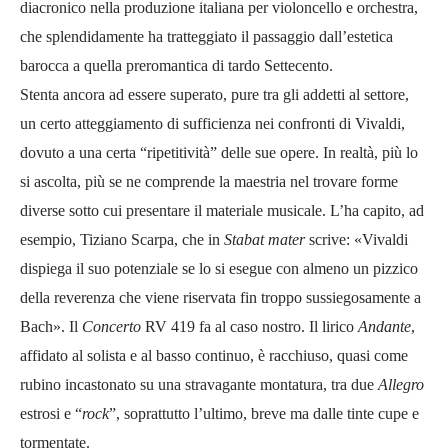
diacronico nella produzione italiana per violoncello e orchestra,
che splendidamente ha tratteggiato il passaggio dall’estetica
barocca a quella preromantica di tardo Settecento.
Stenta ancora ad essere superato, pure tra gli addetti al settore,
un certo atteggiamento di sufficienza nei confronti di Vivaldi,
dovuto a una certa “ripetitività” delle sue opere. In realtà, più lo
si ascolta, più se ne comprende la maestria nel trovare forme
diverse sotto cui presentare il materiale musicale. L’ha capito, ad
esempio, Tiziano Scarpa, che in
Stabat mater
scrive: «Vivaldi
dispiega il suo potenziale se lo si esegue con almeno un pizzico
della reverenza che viene riservata fin troppo sussiegosamente a
Bach». Il
Concerto
RV 419 fa al caso nostro. Il lirico
Andante
,
affidato al solista e al basso continuo, è racchiuso, quasi come
rubino incastonato su una stravagante montatura, tra due
Allegro
estrosi e “
rock
”, soprattutto l’ultimo, breve ma dalle tinte cupe e
tormentate.