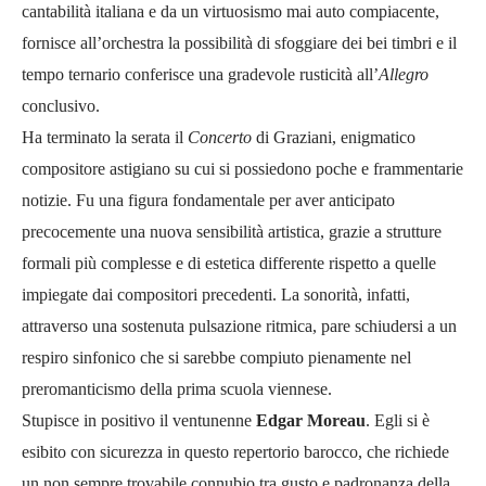
cantabilità italiana e da un virtuosismo mai auto compiacente,
fornisce all’orchestra la possibilità di sfoggiare dei bei timbri e il
tempo ternario conferisce una gradevole rusticità all’
Allegro
conclusivo.
Ha terminato la serata il
Concerto
di Graziani, enigmatico
compositore astigiano su cui si possiedono poche e frammentarie
notizie. Fu una figura fondamentale per aver anticipato
precocemente una nuova sensibilità artistica, grazie a strutture
formali più complesse e di estetica differente rispetto a quelle
impiegate dai compositori precedenti. La sonorità, infatti,
attraverso una sostenuta pulsazione ritmica, pare schiudersi a un
respiro sinfonico che si sarebbe compiuto pienamente nel
preromanticismo della prima scuola viennese.
Stupisce in positivo il ventunenne
Edgar Moreau
. Egli si è
esibito con sicurezza in questo repertorio barocco, che richiede
un non sempre trovabile connubio tra gusto e padronanza della