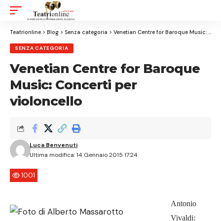
Aa
Font
Resizer
Teatrionline
>
Blog
>
Senza categoria
>
Venetian Centre for Baroque Music: Concerti per violoncello
SENZA CATEGORIA
Venetian Centre for Baroque
Music: Concerti per
violoncello
Luca Benvenuti
Ultima modifica: 14 Gennaio 2015 17:24
1001
Antonio
Vivaldi: