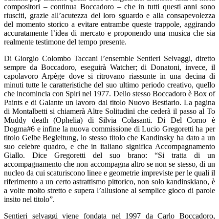
compositori – continua Boccadoro – che in tutti questi anni sono
riusciti, grazie all’acutezza del loro sguardo e alla consapevolezza
del momento storico a evitare entrambe queste trappole, aggirando
accuratamente l’idea di mercato e proponendo una musica che sia
realmente testimone del tempo presente.
Di Giorgio Colombo Taccani l’ensemble Sentieri Selvaggi, diretto
sempre da Boccadoro, eseguirà Watcher; di Donatoni, invece, il
capolavoro Arpège dove si ritrovano riassunte in una decina di
minuti tutte le caratteristiche del suo ultimo periodo creativo, quello
che incomincia con Spiri nel 1977. Dello stesso Boccadoro è Box of
Paints e di Galante un lavoro dal titolo Nuovo Bestiario. La pagina
di Montalbetti si chiamerà Altre Solitudini che cederà il passo al To
Muddy death (Ophelia) di Silvia Colasanti. Di Del Corno è
Dogma#6 e infine la nuova commissione di Lucio Gregoretti ha per
titolo Gelbe Begleitung, lo stesso titolo che Kandinsky ha dato a un
suo celebre quadro, e che in italiano significa Accompagnamento
Giallo. Dice Gregoretti del suo brano: “Si tratta di un
accompagnamento che non accompagna altro se non se stesso, di un
nucleo da cui scaturiscono linee e geometrie impreviste per le quali il
riferimento a un certo astrattismo pittorico, non solo kandinskiano, è
a volte molto stretto e supera l’allusione al semplice gioco di parole
insito nel titolo”.
Sentieri selvaggi viene fondata nel 1997 da Carlo Boccadoro,