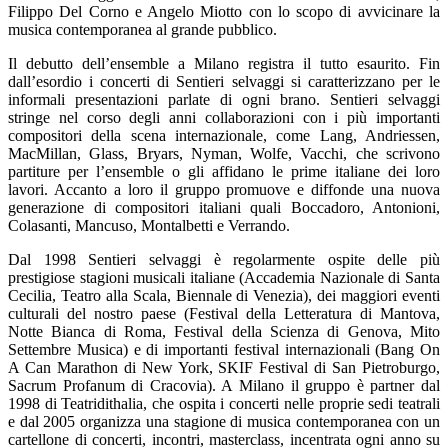
Filippo Del Corno e Angelo Miotto con lo scopo di avvicinare la
musica contemporanea al grande pubblico.
Il debutto dell’ensemble a Milano registra il tutto esaurito. Fin
dall’esordio i concerti di Sentieri selvaggi si caratterizzano per le
informali presentazioni parlate di ogni brano. Sentieri selvaggi
stringe nel corso degli anni collaborazioni con i più importanti
compositori della scena internazionale, come Lang, Andriessen,
MacMillan, Glass, Bryars, Nyman, Wolfe, Vacchi, che scrivono
partiture per l’ensemble o gli affidano le prime italiane dei loro
lavori. Accanto a loro il gruppo promuove e diffonde una nuova
generazione di compositori italiani quali Boccadoro, Antonioni,
Colasanti, Mancuso, Montalbetti e Verrando.
Dal 1998 Sentieri selvaggi è regolarmente ospite delle più
prestigiose stagioni musicali italiane (Accademia Nazionale di Santa
Cecilia, Teatro alla Scala, Biennale di Venezia), dei maggiori eventi
culturali del nostro paese (Festival della Letteratura di Mantova,
Notte Bianca di Roma, Festival della Scienza di Genova, Mito
Settembre Musica) e di importanti festival internazionali (Bang On
A Can Marathon di New York, SKIF Festival di San Pietroburgo,
Sacrum Profanum di Cracovia). A Milano il gruppo è partner dal
1998 di Teatridithalia, che ospita i concerti nelle proprie sedi teatrali
e dal 2005 organizza una stagione di musica contemporanea con un
cartellone di concerti, incontri, masterclass, incentrata ogni anno su