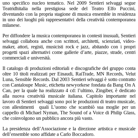
uno specifico nucleo tematico. Nel 2009 Sentieri selvaggi segue
Teatridhitalia nella prestigiosa sede del Teatro Elfo Puccini,
diventando con la propria stagione di musica ensemble in residenza
in uno dei luoghi più rappresentativi della creatività contemporanea
milanese.
Per diffondere la musica contemporanea in contesti inusuali, Sentieri
selvaggi collabora anche con scrittori, architetti, scienziati, video-
maker, attori, registi, musicisti rock e jazz, abitando con i propri
progetti spazi alternativi come gallerie d’arte, piazze, strade, centri
commerciali e università.
Il catalogo di produzioni editoriali e discografiche del gruppo conta
oltre 10 titoli realizzati per Einaudi, RaiTrade, MN Records, Velut
Luna, Sensible Records. Dal 2003 Sentieri selvaggi è sotto contratto
con Cantaloupe Music, etichetta newyorkese fondata da Bang On A
Can, per la quale ha realizzato 4 cd: l’ultimo, Zingiber, è dedicato
alla nuova creatività musicale italiana. Capitolo importante nel
lavoro di Sentieri selvaggi sono poi le produzioni di teatro musicale,
con allestimenti quali L’uomo che scambiò sua moglie per un
cappello di Michael Nyman, The Sound of a Voice di Philip Glass,
che coinvolgono un pubblico ancora più vasto.
La presidenza dell’Associazione e la direzione artistica e musicale
dell’ensemble sono affidate a Carlo Boccadoro.