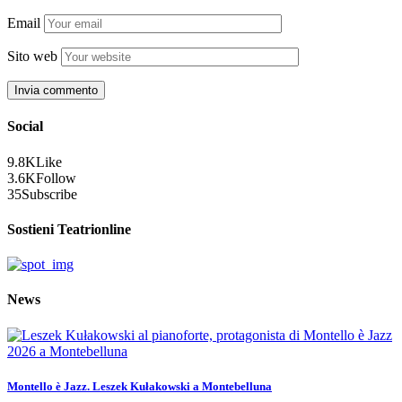
Email
Sito web
Social
9.8K
Like
3.6K
Follow
35
Subscribe
Sostieni Teatrionline
News
Montello è Jazz. Leszek Kułakowski a Montebelluna