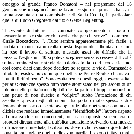
omaggio al grande Franco Donatoni – nel programma del 16
gennaio che impaginerà anche lavori eseguiti in prima italiana, in
prima assoluta e una commissione di Santa Cecilia, in particolare
quella di Lucio Gregoretti dal titolo Gelbe Begleitung.
“L’avvento di Internet ha cambiato completamente il modo di
pensare la musica sia per chi ascolta che per chi scrive” – commenta
Carlo Boccadoro
. “…Tutto sembra apparentemente più facile, a
portata di mano, ma in realtà questa disponibilità illimitata di suoni
ha reso il lavoro di scrittura musicale assai più difficile che in
passato. Negli anni ’40 si poteva scegliere senza eccessive difficoltà
se incamminarsi sulle strade della dodecafonia o del neoclassicismo,
così come dieci anni dopo decidere se seguire le vie di Darmstadt o
rifiutarle; esistevano comunque quelli che Pierre Boulez chiamava i
“punti di riferimento”. Sono esattamente questi, oggi, a essere saltati
per aria; dato che spesso tutto viene atomizzato nei pre-ascolti di un
minuto delle piattaforme digitali c’è da parte di troppi compositori
una paura di non riuscire a “colpire” subito l’attenzione di chi
ascolta e questo negli ultimi anni ha portato molto spesso a due
fenomeni: nel caso di certe avanguardie alla ripetizione continua di
clichés che rendano immediatamente “identificabile” l’autore rispetto
alla marea di suoi concorrenti, nel caso opposto si cercherà di
proporsi direttamente alla pubblica attenzione scrivendo una musica
di fruizione immediata, facilissima, dove i clichés siano quelli della
banalità pop anziché quelli delle avanguardie. Esistono tuttavia molti