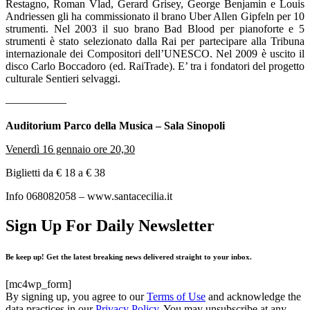
Restagno, Roman Vlad, Gerard Grisey, George Benjamin e Louis
Andriessen gli ha commissionato il brano Uber Allen Gipfeln per 10
strumenti. Nel 2003 il suo brano Bad Blood per pianoforte e 5
strumenti è stato selezionato dalla Rai per partecipare alla Tribuna
internazionale dei Compositori dell’UNESCO. Nel 2009 è uscito il
disco Carlo Boccadoro (ed. RaiTrade). E’ tra i fondatori del progetto
culturale Sentieri selvaggi.
—————–
Auditorium Parco della Musica – Sala Sinopoli
Venerdì 16 gennaio ore 20,30
Biglietti da € 18 a € 38
Info 068082058 – www.santacecilia.it
Sign Up For Daily Newsletter
Be keep up! Get the latest breaking news delivered straight to your inbox.
[mc4wp_form]
By signing up, you agree to our
Terms of Use
and acknowledge the
data practices in our
Privacy Policy
. You may unsubscribe at any