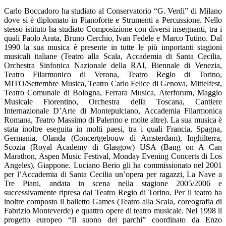
Carlo Boccadoro ha studiato al Conservatorio “G. Verdi” di Milano
dove si è diplomato in Pianoforte e Strumenti a Percussione. Nello
stesso istituto ha studiato Composizione con diversi insegnanti, tra i
quali Paolo Arata, Bruno Cerchio, Ivan Fedele e Marco Tutino. Dal
1990 la sua musica è presente in tutte le più importanti stagioni
musicali italiane (Teatro alla Scala, Accademia di Santa Cecilia,
Orchestra Sinfonica Nazionale della RAI, Biennale di Venezia,
Teatro Filarmonico di Verona, Teatro Regio di Torino,
MITO/Settembre Musica, Teatro Carlo Felice di Genova, Mittelfest,
Teatro Comunale di Bologna, Ferrara Musica, Aterforum, Maggio
Musicale Fiorentino, Orchestra della Toscana, Cantiere
Internazionale D’Arte di Montepulciano, Accademia Filarmonica
Romana, Teatro Massimo di Palermo e molte altre). La sua musica è
stata inoltre eseguita in molti paesi, tra i quali Francia, Spagna,
Germania, Olanda (Concertgebouw di Amsterdam), Inghilterra,
Scozia (Royal Academy di Glasgow) USA (Bang on A Can
Marathon, Aspen Music Festival, Monday Evening Concerts di Los
Angeles), Giappone. Luciano Berio gli ha commissionato nel 2001
per l’Accademia di Santa Cecilia un’opera per ragazzi, La Nave a
Tre Piani, andata in scena nella stagione 2005/2006 e
successivamente ripresa dal Teatro Regio di Torino. Per il teatro ha
inoltre composto il balletto Games (Teatro alla Scala, coreografia di
Fabrizio Monteverde) e quattro opere di teatro musicale. Nel 1998 il
progetto europeo “Il suono dei parchi” coordinato da Enzo