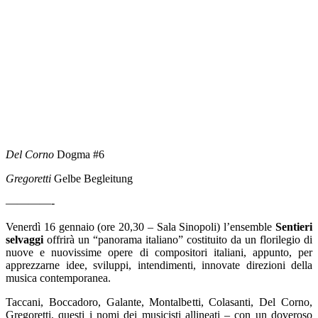
Del Corno
Dogma #6
Gregoretti
Gelbe Begleitung
————-
Venerdì 16 gennaio (ore 20,30 – Sala Sinopoli) l’ensemble
Sentieri
selvaggi
offrirà un “panorama italiano” costituito da un florilegio di
nuove e nuovissime opere di compositori italiani, appunto, per
apprezzarne idee, sviluppi, intendimenti, innovate direzioni della
musica contemporanea.
Taccani, Boccadoro, Galante, Montalbetti, Colasanti, Del Corno,
Gregoretti, questi i nomi dei musicisti allineati – con un doveroso