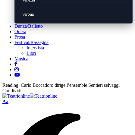
Venezia
Verona
Danza/Balletto
Opera
Prosa
Festival/Rassegna
Intervista
Libri
Musica
Reading:
Carlo Boccadoro dirige l’ensemble Sentieri selvaggi
Condividi
Font
Aa
Resizer