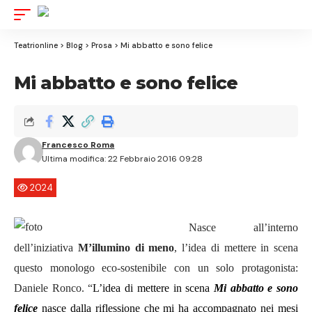
Aa
Font
Resizer
Teatrionline
>
Blog
>
Prosa
>
Mi abbatto e sono felice
Mi abbatto e sono felice
Francesco Roma
Ultima modifica: 22 Febbraio 2016 09:28
2024
Nasce all’interno
dell’iniziativa
M’illumino di meno
, l’idea di mettere in scena
questo monologo eco-sostenibile con un solo protagonista:
Daniele Ronco. “
L’idea di mettere in scena
Mi abbatto e sono
felice
nasce dalla riflessione che mi ha accompagnato nei mesi