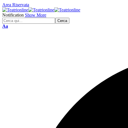
Area Riservata
Notification
Show More
Font
Aa
Resizer