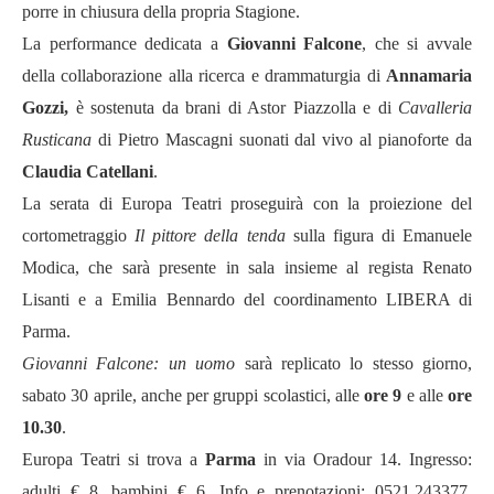
porre in chiusura della propria Stagione.
La performance dedicata a
Giovanni Falcone
, che si avvale
della
collaborazione alla ricerca e drammaturgia di
Annamaria
Gozzi
,
è sostenuta da brani di Astor Piazzolla e di
Cavalleria
Rusticana
di Pietro Mascagni suonati dal vivo al pianoforte da
Claudia Catellani
.
La serata di Europa Teatri proseguirà con
la proiezione del
cortometraggio
Il pittore della tenda
sulla figura di Emanuele
Modica, che
sarà presente in sala
insieme al regista
Renato
Lisanti e a
Emilia Bennardo del coordinamento LIBERA di
Parma
.
Giovanni Falcone: un uomo
sarà replicato lo stesso giorno,
sabato 30 aprile, anche per gruppi scolastici, alle
ore 9
e alle
ore
10.30
.
Europa Teatri si trova a
Parma
in
via Oradour 14. Ingresso:
adulti € 8, bambini € 6. Info e prenotazioni: 0521.243377,