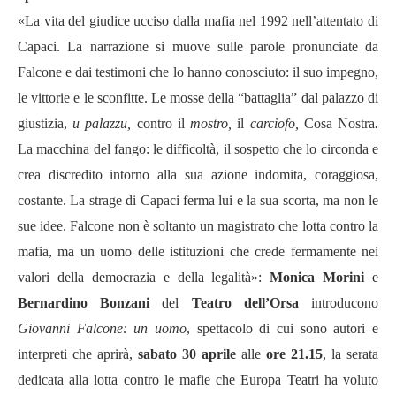
«La vita del giudice ucciso dalla mafia nel 1992 nell’attentato di
Capaci. La narrazione si muove sulle parole pronunciate da
Falcone e dai testimoni che lo hanno conosciuto: il suo impegno,
le vittorie e le sconfitte. Le mosse della “battaglia” dal palazzo di
giustizia,
u palazzu,
contro il
mostro,
il
carciofo,
Cosa Nostra
.
La macchina del fango: le difficoltà, il sospetto che lo circonda e
crea discredito intorno alla sua azione indomita, coraggiosa,
costante. La strage di Capaci ferma lui e la sua scorta, ma non le
sue idee. Falcone non è soltanto un magistrato che lotta contro la
mafia, ma un uomo delle istituzioni che crede fermamente nei
valori della democrazia e della legalità»:
Monica Morini
e
Bernardino Bonzani
del
Teatro dell’Orsa
introducono
Giovanni Falcone: un uomo
, spettacolo di cui sono autori e
interpreti che aprirà,
sabato 30 aprile
alle
ore 21.15
, la serata
dedicata alla lotta contro le mafie che Europa Teatri ha voluto