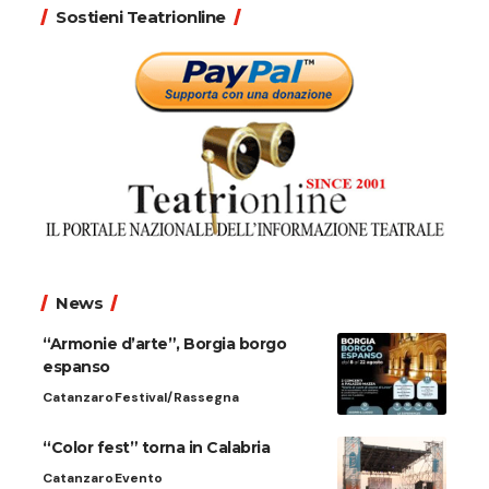
Sostieni Teatrionline
News
“Armonie d’arte”, Borgia borgo
espanso
Catanzaro
Festival/Rassegna
“Color fest” torna in Calabria
Catanzaro
Evento