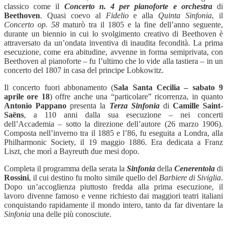
classico come il
Concerto n. 4 per pianoforte e orchestra
di
Beethoven
. Quasi coevo al
Fidelio
e alla
Quinta Sinfonia
, il
Concerto op. 58
maturò tra il 1805 e la fine dell’anno seguente,
durante un biennio in cui lo svolgimento creativo di Beethoven è
attraversato da un’ondata inventiva di inaudita fecondità. La prima
esecuzione, come era abitudine, avvenne in forma semiprivata, con
Beethoven al pianoforte – fu l’ultimo che lo vide alla tastiera – in un
concerto del 1807 in casa del principe Lobkowitz.
Il concerto fuori abbonamento (
Sala Santa Cecilia – sabato 9
aprile ore 18
) offre anche una “particolare” ricorrenza, in quanto
Antonio Pappano
presenta la
Terza Sinfonia
di
Camille Saint-
Saëns
, a 110 anni dalla sua esecuzione – nei concerti
dell’Accademia – sotto la direzione dell’autore (26 marzo 1906).
Composta nell’inverno tra il 1885 e l’86, fu eseguita a Londra, alla
Philharmonic Society, il 19 maggio 1886. Era dedicata a Franz
Liszt, che morì a Bayreuth due mesi dopo.
Completa il programma della serata la
Sinfonia
della
Cenerentola
di
Rossini
, il cui destino fu molto simile quello del
Barbiere di Siviglia
.
Dopo un’accoglienza piuttosto fredda alla prima esecuzione, il
lavoro divenne famoso e venne richiesto dai maggiori teatri italiani
conquistando rapidamente il mondo intero, tanto da far diventare la
Sinfonia
una delle più conosciute.