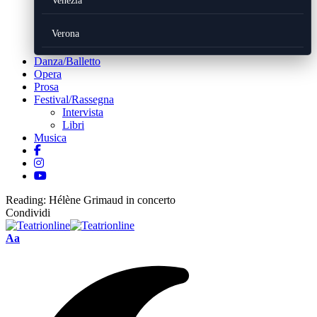
Venezia
Verona
Danza/Balletto
Opera
Prosa
Festival/Rassegna
Intervista
Libri
Musica
Reading:
Hélène Grimaud in concerto
Condividi
Font
Aa
Resizer