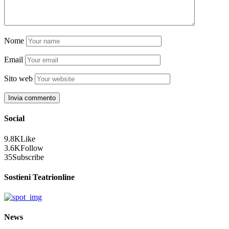
Nome
Email
Sito web
Social
9.8K
Like
3.6K
Follow
35
Subscribe
Sostieni Teatrionline
News