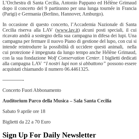
L’Orchestra di Santa Cecilia, Antonio Pappano ed Hélène Grimaud
dopo il concerto del 9 partiranno per una lunga tournée in Francia
(Parigi) e Germania (Berlino, Hannover, Amburgo).
In occasione di questo concerto, l’Accademia Nazionale di Santa
Cecilia riserva alla LAV (
www.lav.it
) alcuni posti speciali, il cui
ricavato andrà a sostegno della sua campagna in difesa dei lupi. Una
campagna per fermare il nuovo Piano di gestione del lupo, con cui si
intende reintrodurre la possibilità di uccidere questi animali, nella
cui protezione è impegnata da lungo tempo anche Hélène Grimaud,
con la sua fondazione
Wolf Conservation Center
. I biglietti dedicati
alla campagna LAV
“I nostri lupi non si abbattono”
possono essere
acquistati chiamando il numero 06.4461325.
————-
Concerto Fuori Abbonamento
Auditorium Parco della Musica – Sala Santa Cecilia
Sabato 9 aprile ore 18
Biglietti da 22 a 70 Euro
Sign Up For Daily Newsletter