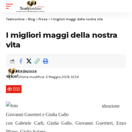
Aa
Font
Resizer
Teatrionline
>
Blog
>
Prosa
>
I migliori maggi della nostra vita
I migliori maggi della nostra
vita
Redazione
Ultima modifica: 3 Maggio 2016 13:24
1232
ideazione
Giovanni Guerrieri e Giulia Gallo
con Gabriele Carli, Giulia Gallo, Giovanni Guerrieri, Enzo
Illiano, Giulia Solano