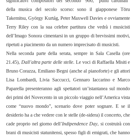
significativi compositori del secondo ‘900, “punti cardinali”
della musica del secolo scorso: sono il giapponese Tōru
Takemitsu, György Kurtág, Peter Maxwell Davies e ovviamente
Terry Riley con la sua celebre partitura che vedrà i musicisti
dell’Imago Sonora cimentarsi in un gruppo di brevissimi motivi,
ripetuti a piacimento da un numero imprecisato di musicisti.
Nella seconda parte della serata, sempre in Sala Casella (ore
21.45),
Dall’altra parte delle stelle
. Le voci di Raffaella Misiti e
Bruno Corazza, Emiliano Begni (anche al pianoforte) e gli attori
Lisa Lombardi, Livia Saccucci, Gennaro Iaccarino e Marco
Paparella presenteranno agli spettatori un’istantanea sul mondo
dei primi del Novecento in un piccolo viaggio nell’America vista
come “nuovo mondo”, scenario dove poter sognare. E se il
desiderio ha a che vedere con le stelle (de-sidera) il concerto, che
cade proprio nel giorno dell’
Indipendence Day
, si costruirà con
brani di musicisti statunitensi, spesso figli di emigrati, che hanno