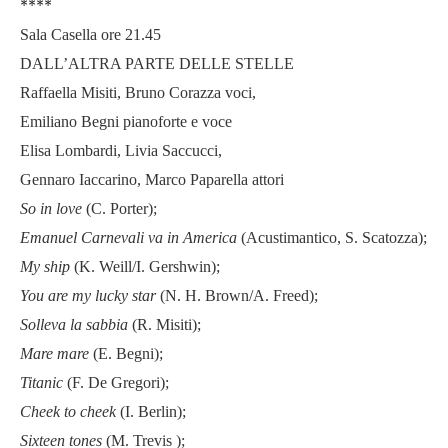
****
Sala Casella ore 21.45
DALL’ALTRA PARTE DELLE STELLE
Raffaella Misiti, Bruno Corazza voci,
Emiliano Begni pianoforte e voce
Elisa Lombardi, Livia Saccucci,
Gennaro Iaccarino, Marco Paparella attori
So in love
(C. Porter);
Emanuel Carnevali va in America
(Acustimantico, S. Scatozza);
My ship
(K. Weill/I. Gershwin);
You are my lucky star
(N. H. Brown/A. Freed);
Solleva la sabbia
(R. Misiti);
Mare mare
(E. Begni);
Titanic
(F. De Gregori);
Cheek to cheek
(I. Berlin);
Sixteen tones
(M. Trevis );