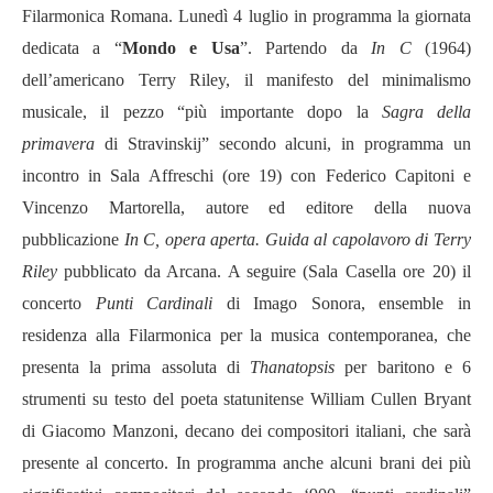
Filarmonica Romana. Lunedì 4 luglio in programma la giornata
dedicata a “
Mondo e Usa
”. Partendo da
In C
(1964)
dell’americano Terry Riley, il manifesto del minimalismo
musicale, il pezzo “più importante dopo la
Sagra della
primavera
di Stravinskij” secondo alcuni, in programma un
incontro in Sala Affreschi (ore 19) con Federico Capitoni e
Vincenzo Martorella, autore ed editore della nuova
pubblicazione
In C, opera aperta. Guida al capolavoro di Terry
Riley
pubblicato da Arcana. A seguire (Sala Casella ore 20) il
concerto
Punti Cardinali
di Imago Sonora, ensemble in
residenza alla Filarmonica per la musica contemporanea, che
presenta la prima assoluta di
Thanatopsis
per baritono e 6
strumenti su testo del poeta statunitense William Cullen Bryant
di Giacomo Manzoni, decano dei compositori italiani, che sarà
presente al concerto. In programma anche alcuni brani dei più