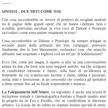
——–
SINOSSI – DUE MITI COME NOI
Che cosa succederebbe se, invece di perderci da svogliati studenti
tra le pagine delle grandi opere che ne hanno celebrato fasti e
sconfitte, potessimo ascoltare la viva voce di Didone e Penelope
raccontarci come sono andate veramente le cose?
Cosa succederebbe se Didone e Penelope, da sempre relegate in
secondo piano dalla primazia dei loro compagni, potessero
finalmente dire la loro liberamente, svelandoci cose che neanche
abbiamo mai sospettato e togliersi così un bel po’ di soddisfazioni?
Ecco che, come per magia, il sipario si alza su una conversazione
intima tra due che forse non sono neppure amiche, ma che scelgono
di condividere memorie e futuro, sulla base di un’alleanza al
femminile da cui scaturiscono lacrime e risate, rabbia e passione,
storia, mito e invenzione, in un crescendo che conduce gli spettatori
a ritmo serrato fino ad un finale sorprendente e inatteso…
La Falegnameria dell’Attore
, va segnalato, è anche una scuola di
recitazione teatrale e cinematografica fondata a Napoli quattro anni
fa proprio da de Feo e Fiorillo, che ne condividono la direzione
artistica. La scuola fin da subito ha ospitato lezioni speciali di attori,