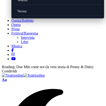
Venezia
Verona
Danza/Balletto
Opera
Prosa
Festival/Rassegna
Intervista
Libri
Musica
Reading:
Due Miti come noi (la vera storia di Penny & Dido)
Condividi
Font
Aa
Resizer