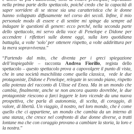
nella prima parte dello spettacolo, poiché credo che la capacità di
saper sorridere di se stesse sia una caratteristica che le donne
hanno sviluppato diffusamente nel corso dei secoli. Infine, il mio
personale modo di essere e di sentire mi spinge da sempre ad
indagare le questioni di genere: ecco perché, nella seconda parte
dello spettacolo, mi servo della voce di Penelope e Didone per
accendere i riflettori sulle donne oggi, sulla loro quotidiana
battaglia, a volte ‘solo’ per ottenere rispetto, a volte addirittura per
la mera sopravvivenza
.”
“
Partendo dal mito, che diventa per i greci spiegazione
dell’inspiegabile –
racconta
Andrea Fiorillo
, regista dello
spettacolo
– questo spettacolo prova a capovolgere il punto di vista,
che in una società maschilista come quella classica, vede le due
protagoniste, Didone e Penelope, relegate in secondo piano, rispetto
alla potenza del racconto di Ulisse ed Enea. Ma in un mondo che
cambia, finalmente, anche se non ancora quanto dovrebbe, le due
protagoniste riescono a farci leggere le loro vicende da una nuova
prospettiva, che parla di autonomia, di scelta, di coraggio, di
valore, di libertà. Un viaggio, il nostro, nel loro mondo, che è come
quello che ci appartiene, un mondo che cambia da un interno di
una stanza, che cresce nel confronto di due donne diverse, a tratti
lontane ma che con coraggio provano a cambiare la storia, la loro e
la nostra
.”