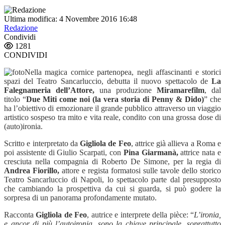
Ultima modifica: 4 Novembre 2016 16:48
Redazione
Condividi
1281
CONDIVIDI
Nella magica cornice partenopea, negli affascinanti e storici
spazi del Teatro Sancarluccio, debutta il nuovo spettacolo de
La
Falegnameria dell’Attore,
una produzione
Miramarefilm
, dal
titolo “
Due Miti come noi (la vera storia di Penny & Dido)
” che
ha l’obiettivo di emozionare il grande pubblico attraverso un viaggio
artistico sospeso tra mito e vita reale, condito con una grossa dose di
(auto)ironia.
Scritto e interpretato da
Gigliola de Feo
, attrice già allieva a Roma e
poi assistente di Giulio Scarpati, con
Pina Giarmanà,
attrice nata e
cresciuta nella compagnia di Roberto De Simone, per la regia di
Andrea Fiorillo,
attore e regista formatosi sulle tavole dello storico
Teatro Sancarluccio di Napoli, lo spettacolo parte dal presupposto
che cambiando la prospettiva da cui si guarda, si può godere la
sorpresa di un panorama profondamente mutato.
Racconta
Gigliola de Feo
, autrice e interprete della pièce: “
L’ironia,
e ancor di più l’autoironia, sono la chiave principale, soprattutto