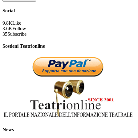
Social
9.8K
Like
3.6K
Follow
35
Subscribe
Sostieni Teatrionline
News