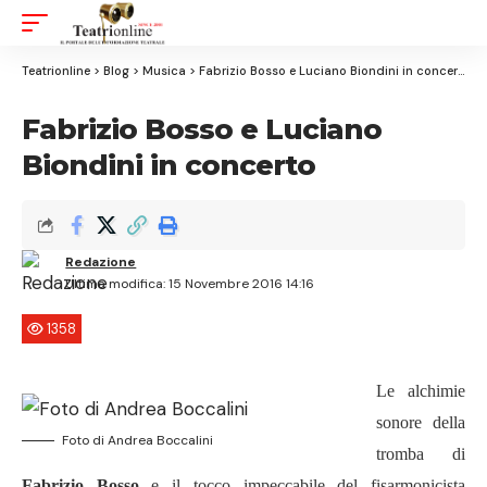
Aa
Font
Resizer
Teatrionline
>
Blog
>
Musica
>
Fabrizio Bosso e Luciano Biondini in concerto
Fabrizio Bosso e Luciano
Biondini in concerto
Redazione
Ultima modifica: 15 Novembre 2016 14:16
1358
Le alchimie
sonore della
Foto di Andrea Boccalini
tromba di
Fabrizio Bosso
e il tocco impeccabile del fisarmonicista