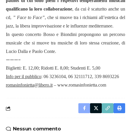
pathos di cui sono pieni i rispettivi temperamenti musicali
qualificano la loro collaborazione
, da cui è scaturito anche un
cd,
” Face to Face”
, che si muove tra i richiami all’estetica del
jazz, la libera improvvisazione e le influenze mediterranee.
In questo concerto Bosso e Biondini propongono un percorso
musicale che si muove tra musiche di loro stessa creazione, di
Lucio Dalla e Paolo Conte.
———-
Biglietti: E. 12,00; Ridotti E. 8,00; Studenti E. 5,00
Info per il pubblico
: 06 3236104, 06 32111712, 339 8693226
romasinfonietta@libero.it
– www.romasinfonietta.com
Nessun commento