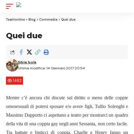
Aa
Font
Resizer
Teatrionline
>
Blog
>
Commedia
>
Quei due
Quei due
Silvia Isola
Ultima modifica: 14 Gennaio 2017 20:54
1462
Mentre c’è ancora chi discute sul diritto o meno delle coppie
omosessuali di potersi sposare e/o avere figli, Tullio Solenghi e
Massimo Dapporto ci aspettano a teatro per mostrarci un quadro
della vita di una coppia gay negli anni Sessanta, non certo facile.
Tra battute e bisticci di coppia, Charlie e Henry fanno un