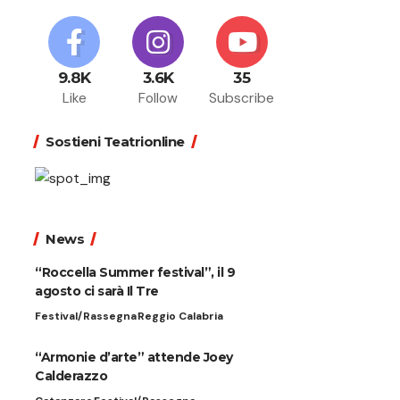
9.8K
3.6K
35
Like
Follow
Subscribe
Sostieni Teatrionline
News
“Roccella Summer festival”, il 9
agosto ci sarà Il Tre
Festival/Rassegna
Reggio Calabria
“Armonie d’arte” attende Joey
Calderazzo