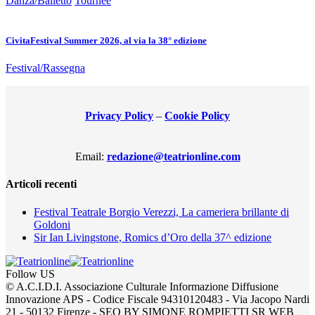
Danza/Balletto
Tournèe
CivitaFestival Summer 2026, al via la 38° edizione
Festival/Rassegna
Privacy Policy
–
Cookie Policy
Email:
redazione@teatrionline.com
Articoli recenti
Festival Teatrale Borgio Verezzi, La cameriera brillante di
Goldoni
Sir Ian Livingstone, Romics d’Oro della 37^ edizione
Follow US
© A.C.I.D.I. Associazione Culturale Informazione Diffusione
Innovazione APS - Codice Fiscale 94310120483 - Via Jacopo Nardi
21 - 50132 Firenze - SEO BY SIMONE ROMPIETTI SR WEB