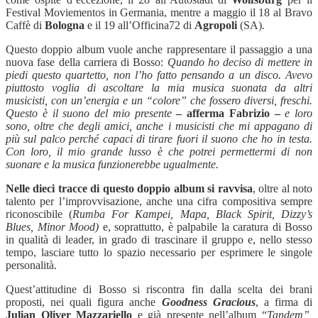
Festival Moviementos in Germania, mentre a maggio il 18 al Bravo
Caffè di
Bologna
e il 19 all’Officina72 di
Agropoli
(SA).
Questo doppio album vuole anche rappresentare il passaggio a una
nuova fase della carriera di Bosso:
Quando ho deciso di mettere in
piedi questo quartetto, non l’ho fatto pensando a un disco. Avevo
piuttosto voglia di ascoltare la mia musica suonata da altri
musicisti, con un’energia e un “colore” che fossero diversi, freschi.
Questo è il suono del mio presente
– afferma Fabrizio –
e loro
sono, oltre che degli amici, anche i musicisti che mi appagano di
più sul palco perché capaci di tirare fuori il suono che ho in testa.
Con loro, il mio grande lusso è che potrei permettermi di non
suonare e la musica funzionerebbe ugualmente.
Nelle dieci tracce di questo doppio album si ravvisa
, oltre al noto
talento per l’improvvisazione, anche una cifra compositiva sempre
riconoscibile (
Rumba For Kampei, Mapa, Black Spirit, Dizzy’s
Blues, Minor Mood)
e, soprattutto, è palpabile la caratura di Bosso
in qualità di leader, in grado di trascinare il gruppo e, nello stesso
tempo, lasciare tutto lo spazio necessario per esprimere le singole
personalità.
Quest’attitudine di Bosso si riscontra fin dalla scelta dei brani
proposti, nei quali figura anche
Goodness Gracious
, a firma di
Julian
Oliver
Mazzariello
e già presente nell’album “
Tandem”,