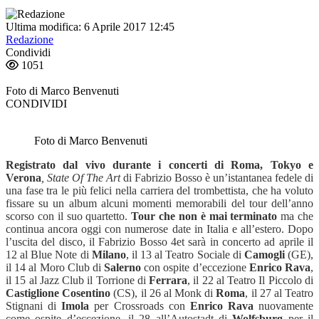
Ultima modifica: 6 Aprile 2017 12:45
Redazione
Condividi
1051
Foto di Marco Benvenuti
CONDIVIDI
Foto di Marco Benvenuti
Registrato dal vivo durante i concerti di Roma, Tokyo e
Verona
, State Of The Art
di Fabrizio Bosso è un’istantanea fedele di
una fase tra le più felici nella carriera del trombettista, che ha voluto
fissare su un album alcuni momenti memorabili del tour dell’anno
scorso con il suo quartetto.
Tour che non è mai terminato
ma che
continua ancora oggi con numerose date in Italia e all’estero. Dopo
l’uscita del disco, il Fabrizio Bosso 4et sarà in concerto ad aprile il
12 al Blue Note di
Milano
, il 13 al Teatro Sociale di
Camogli
(GE),
il 14 al Moro Club di
Salerno
con ospite d’eccezione
Enrico Rava
,
il 15 al Jazz Club il Torrione di
Ferrara
, il 22 al Teatro Il Piccolo di
Castiglione
Cosentino
(CS), il 26 al Monk di
Roma
, il 27 al Teatro
Stignani di
Imola
per Crossroads con
Enrico Rava
nuovamente
come ospite d’eccezione, il 28 all’Autostadt di
Wolfsburg
per il