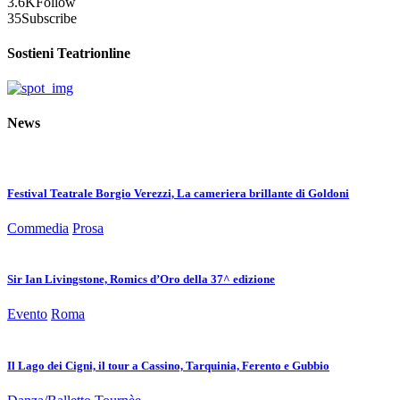
3.6K
Follow
35
Subscribe
Sostieni Teatrionline
News
Festival Teatrale Borgio Verezzi, La cameriera brillante di Goldoni
Commedia
Prosa
Sir Ian Livingstone, Romics d’Oro della 37^ edizione
Evento
Roma
Il Lago dei Cigni, il tour a Cassino, Tarquinia, Ferento e Gubbio