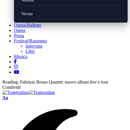
Venezia
Verona
Danza/Balletto
Opera
Prosa
Festival/Rassegna
Intervista
Libri
Musica
Reading:
Fabrizio Bosso Quartet: nuovo album live e tour
Condividi
Font
Aa
Resizer