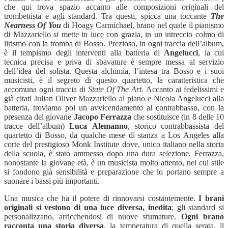
che qui trova spazio accanto alle composizioni originali del
trombettista e agli standard. Tra questi, spicca una toccante
The
Nearness Of You
di Hoagy Carmichael, brano nel quale il pianismo
di Mazzariello si mette in luce con grazia, in un intreccio colmo di
lirismo con la tromba di Bosso. Prezioso, in ogni traccia dell’album,
è il tempismo degli interventi alla batteria di
Angelucci
, la cui
tecnica precisa e priva di sbavature è sempre messa al servizio
dell’idea del solista. Questa alchimia, l’intesa tra Bosso e i suoi
musicisti, è il segreto di questo quartetto, la caratteristica che
accomuna ogni traccia di
State Of The Art.
Accanto ai fedelissimi e
già citati Julian Oliver Mazzariello al piano e Nicola Angelucci alla
batteria, troviamo poi un avvicendamento al contrabbasso, con la
presenza del giovane
Jacopo
Ferrazza
che sostituisce (in 8 delle 10
tracce dell’album)
Luca
Alemanno
, storico contrabbassista del
quartetto di Bosso, da qualche mese di stanza a Los Angeles alla
corte del prestigioso Monk Institute dove, unico italiano nella storia
della scuola, è stato ammesso dopo una dura selezione. Ferrazza,
nonostante la giovane età, è un musicista molto attento, nel cui stile
si fondono già sensibilità e preparazione che lo portano sempre a
suonare i bassi più importanti.
Una musica che ha il potere di rinnovarsi costantemente.
I brani
originali si vestono di una luce diversa, inedita
; gli standard si
personalizzano, arricchendosi di nuove sfumature.
Ogni brano
racconta una storia diversa
, la temperatura di quella serata, il